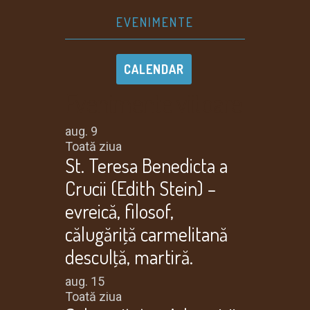
EVENIMENTE
CALENDAR
Evenimente viitoare
aug.
9
Toată ziua
St. Teresa Benedicta a
Crucii (Edith Stein) –
evreică, filosof,
călugăriţă carmelitană
desculţă, martiră.
aug.
15
Toată ziua