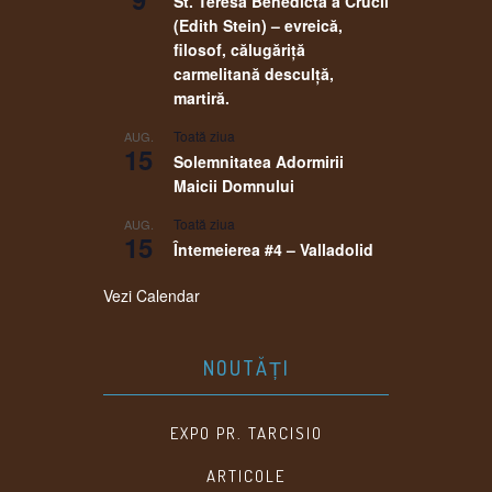
St. Teresa Benedicta a Crucii
(Edith Stein) – evreică,
filosof, călugăriţă
carmelitană desculţă,
martiră.
Toată ziua
AUG.
15
Solemnitatea Adormirii
Maicii Domnului
Toată ziua
AUG.
15
Întemeierea #4 – Valladolid
Vezi Calendar
NOUTĂȚI
EXPO PR. TARCISIO
ARTICOLE