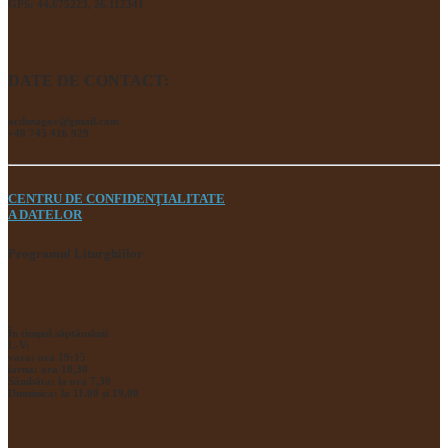
GPS: 44.675223, 26.112341
DATE DE CONTACT:
ocdsnagov@gmail.com
+40 745 416 929
CENTRU DE CONFIDENŢIALITATE
A DATELOR
Programul Liturghiilor
În timpul săptămânii
L-V:
vara: ora 19:15
iarna: ora 18,30
Sâmbăta: la ora 7,30
Duminica: la 11.00 și 19,00