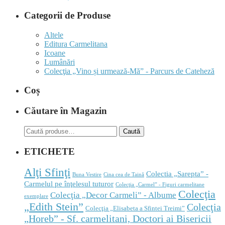
Categorii de Produse
Altele
Editura Carmelitana
Icoane
Lumânări
Colecţia „Vino și urmează-Mă” - Parcurs de Cateheză
Coș
Căutare în Magazin
Caută
Caută
după:
ETICHETE
Alţi Sfinţi
Colectia „Sarepta” -
Buna Vestire
Cina cea de Taină
Carmelul pe înţelesul tuturor
Colecţia „Carmel” - Figuri carmelitane
Colecţia
Colecţia „Decor Carmeli” - Albume
exemplare
„Edith Stein”
Colecţia
Colecţia „Elisabeta a Sfintei Treimi”
„Horeb” - Sf. carmelitani, Doctori ai Bisericii