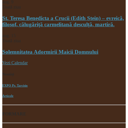
aug.
9
Toată ziua
St. Teresa Benedicta a Crucii (Edith Stein) – evreică,
filosof, călugăriţă carmelitană desculţă, martiră.
aug.
15
Toată ziua
Solemnitatea Adormirii Maicii Domnului
Vezi Calendar
Noutăți
EXPO Pr. Tarcisio
Articole
FORMARE