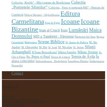
Colecţia
Colecţia „Kerith” - Mici tratate de Rugăciune
„Portretele Sfinţilor”
Colecţia „Vino și urmează-Mă” - Parcurs de
Editura
Cateheză
Dulcea Sărutare - Glykofiloussa
Icoane
Icoane
Carmelitana
Fuga în Egipt
Bizantine
Lumânări
Maica
Isus
Ioan al Crucii
Domnului
MD a Tandreței - Eleoussa
Nașterea lui Isus
Regina
Scene Biblice
Sf. Ap.
Carmelului
Răstignirea
Sf. Anton de Padova
Sfinţii
Andrei
Sf. Gheorghe
Sf. Ilie
Sf. Nicolae
Sf. Iosif
Sf. Stefan
Arhangheli
Sfânta Treime
Sf Ioan Botezătorul
Sfânta Familie
Ss.
Tereza de Ávila
Ss. Petru și Paul
În
Ctin si Elena
Tereza de Lisieux
afara colecţiilor
Îndrumătoarea - Hodighitria
Înmulțirea Pâinilor
Întâmpinarea
Domnului
Contact
ADRESĂ:
Mânăstirea
Părinţilor Carmelitani Desculţi
Sat/Sos. Ciofliceni, Nr. 54, (DJ 101B)
SNAGOV, Jud. Ilfov