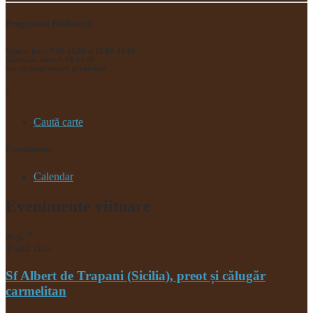
Programul Bibliotecii
Vineri: între 9.00-12.00 și 15.00-19.00
Sâmbătă: între 9.00-12.00
sau cu programare prealabilă
^
Caută carte
Evenimente
Calendar
Evenimente viitoare
aug.
7
Toată ziua
Sf Albert de Trapani (Sicilia), preot și călugăr
carmelitan