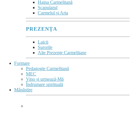
Haina Carmelitană
Scapularul
Carmelul și Arta
PREZENȚA
Laicii
Surorile
Alte Prezenţe Carmelitane
Formare
Pedagogie Carmelitană
MEC
Vino și urmează-Mă
Îndrumare spirituală
Mânăstire
MÂNĂSTIRE &
COMPLEX MONASTIC
Mânăstirea este