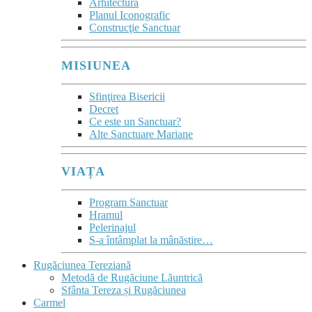
Arhitectura
Planul Iconografic
Construcţie Sanctuar
MISIUNEA
Sfinţirea Bisericii
Decret
Ce este un Sanctuar?
Alte Sanctuare Mariane
VIAȚA
Program Sanctuar
Hramul
Pelerinajul
S-a întâmplat la mânăstire…
Rugăciunea Tereziană
Metodă de Rugăciune Lăuntrică
Sfânta Tereza și Rugăciunea
Carmel