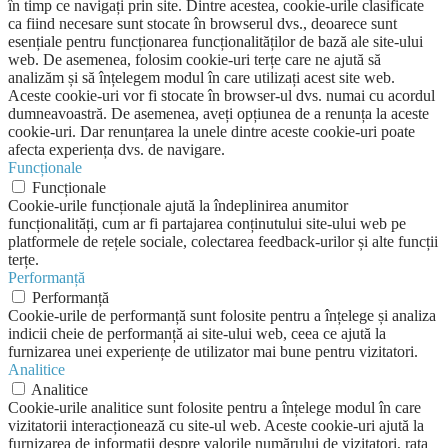
în timp ce navigați prin site. Dintre acestea, cookie-urile clasificate
ca fiind necesare sunt stocate în browserul dvs., deoarece sunt
esențiale pentru funcționarea funcționalităților de bază ale site-ului
web. De asemenea, folosim cookie-uri terțe care ne ajută să
analizăm și să înțelegem modul în care utilizați acest site web.
Aceste cookie-uri vor fi stocate în browser-ul dvs. numai cu acordul
dumneavoastră. De asemenea, aveți opțiunea de a renunța la aceste
cookie-uri. Dar renunțarea la unele dintre aceste cookie-uri poate
afecta experiența dvs. de navigare.
Funcționale
Funcționale
Cookie-urile funcționale ajută la îndeplinirea anumitor
funcționalități, cum ar fi partajarea conținutului site-ului web pe
platformele de rețele sociale, colectarea feedback-urilor și alte funcții
terțe.
Performanță
Performanță
Cookie-urile de performanță sunt folosite pentru a înțelege și analiza
indicii cheie de performanță ai site-ului web, ceea ce ajută la
furnizarea unei experiențe de utilizator mai bune pentru vizitatori.
Analitice
Analitice
Cookie-urile analitice sunt folosite pentru a înțelege modul în care
vizitatorii interacționează cu site-ul web. Aceste cookie-uri ajută la
furnizarea de informații despre valorile numărului de vizitatori, rata