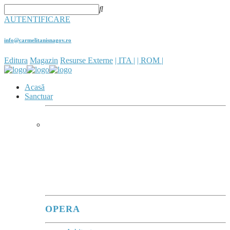
AUTENTIFICARE
info@carmelitanisnagov.ro
Editura
Magazin
Resurse Externe
| ITA |
| ROM |
Acasă
Sanctuar
SANCTUARUL
În sanctuare, se poate observa
cum Maria
îi adună în jurul său pe fiii care, cu atâta
trudă, vin ca pelerini pentru a o vedea și a
se lăsa priviți de ea.
”
(Evangeli Gaudium, 286)
OPERA