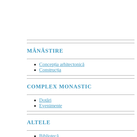
un sacrament comunitar
al acelei tăceri vii,
în care se comunică
Prezența lui Dumnezeu.”
Maurice Zundel
MÂNĂSTIRE
Concepția arhitectonică
Construcția
COMPLEX MONASTIC
Dotări
Evenimente
ALTELE
Bibliotecă