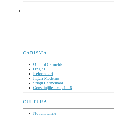
CARMEL
Ard de zel pentru Domnul Dumnezeu
Sabaot
”
(1Re 19,10.14)
este deviza lui Ilie înscrisă în blazonul Ordinului.
CARISMA
Ordinul Carmelitan
Origini
Reformatori
Figuri Moderne
Sfinţii Carmelitani
Constituţiile – cap 1 – 6
CULTURA
Noţiuni Cheie