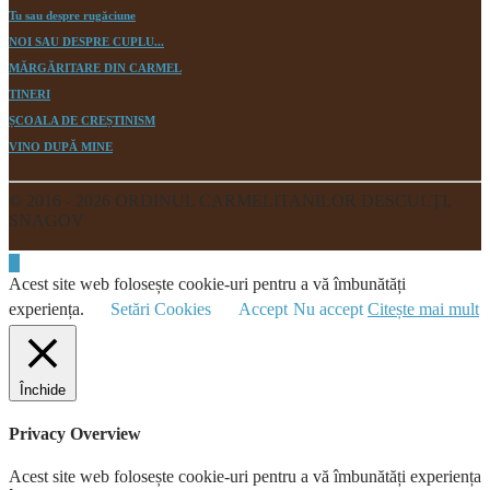
Tu sau despre rugăciune
NOI SAU DESPRE CUPLU...
MĂRGĂRITARE DIN CARMEL
TINERI
ȘCOALA DE CREȘTINISM
VINO DUPĂ MINE
© 2016 - 2026 ORDINUL CARMELITANILOR DESCULŢI,
SNAGOV
Acest site web folosește cookie-uri pentru a vă îmbunătăți
experiența.
Setări Cookies
Accept
Nu accept
Citește mai mult
Închide
Privacy Overview
Acest site web folosește cookie-uri pentru a vă îmbunătăți experiența