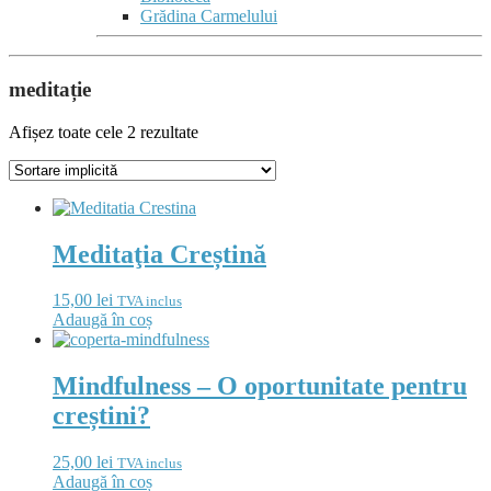
Grădina Carmelului
meditație
Afișez toate cele 2 rezultate
Meditaţia Creștină
15,00
lei
TVA inclus
Adaugă în coș
Mindfulness – O oportunitate pentru
creștini?
25,00
lei
TVA inclus
Adaugă în coș