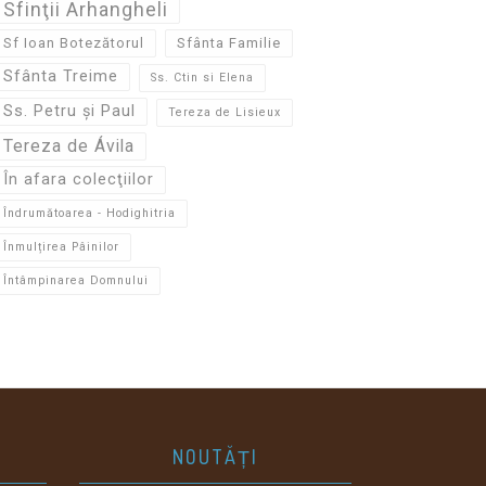
Sfinţii Arhangheli
Sf Ioan Botezătorul
Sfânta Familie
Sfânta Treime
Ss. Ctin si Elena
Ss. Petru și Paul
Tereza de Lisieux
Tereza de Ávila
În afara colecţiilor
Îndrumătoarea - Hodighitria
Înmulțirea Pâinilor
Întâmpinarea Domnului
NOUTĂȚI