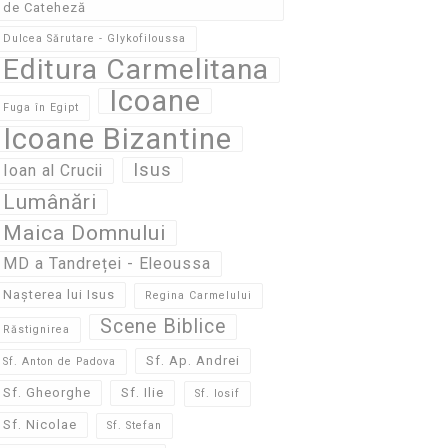
de Cateheză
Dulcea Sărutare - Glykofiloussa
Editura Carmelitana
Icoane
Fuga în Egipt
Icoane Bizantine
Isus
Ioan al Crucii
Lumânări
Maica Domnului
MD a Tandreței - Eleoussa
Nașterea lui Isus
Regina Carmelului
Scene Biblice
Răstignirea
Sf. Ap. Andrei
Sf. Anton de Padova
Sf. Gheorghe
Sf. Ilie
Sf. Iosif
Sf. Nicolae
Sf. Stefan