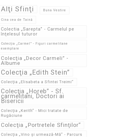
Alţi Sfinţi
Buna Vestire
Cina cea de Taină
Colectia „Sarepta” - Carmelul pe
înţelesul tuturor
Colecţia „Carmel” - Figuri carmelitane
exemplare
Colecţia „Decor Carmeli” -
Albume
Colecţia „Edith Stein”
Colecţia „Elisabeta a Sfintei Treimi”
Colecţia „Horeb” - Sf.
carmelitani, Doctori ai
Bisericii
Colecţia „Kerith” - Mici tratate de
Rugăciune
Colecţia „Portretele Sfinţilor”
Colecţia „Vino și urmează-Mă” - Parcurs