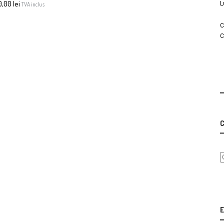
0,00
lei
L
TVA inclus
C
C
C
E