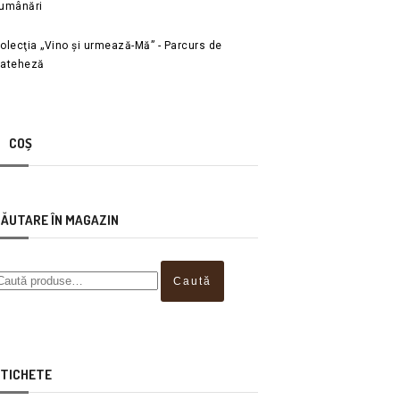
umânări
olecţia „Vino și urmează-Mă” - Parcurs de
ateheză
COȘ
ĂUTARE ÎN MAGAZIN
Caută
TICHETE