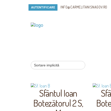
INFO@CARMELITANISNAGOV.RO
AUTENTIFICARE
Sfântul Ioan
Sfâ
Botezătorul 2 S,
Bote