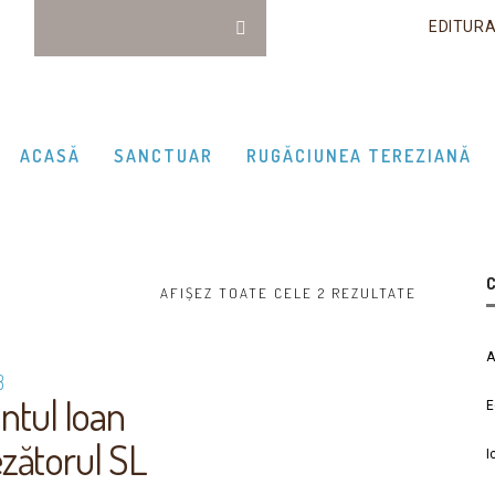
EDITUR
ACASĂ
SANCTUAR
RUGĂCIUNEA TEREZIANĂ
C
AFIȘEZ TOATE CELE 2 REZULTATE
A
ntul Ioan
E
zătorul SL
I