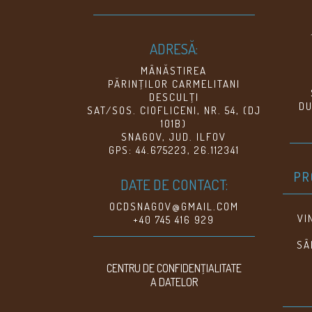
ADRESĂ:
MÂNĂSTIREA
PĂRINŢILOR CARMELITANI
DESCULŢI
DU
SAT/SOS. CIOFLICENI, NR. 54, (DJ
101B)
SNAGOV, JUD. ILFOV
GPS: 44.675223, 26.112341
PR
DATE DE CONTACT:
OCDSNAGOV@GMAIL.COM
VI
+40 745 416 929
SÂ
CENTRU DE CONFIDENŢIALITATE
A DATELOR