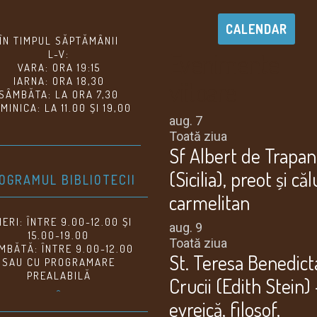
CALENDAR
ÎN TIMPUL SĂPTĂMÂNII
Evenimente
L-V:
VARA: ORA 19:15
IARNA: ORA 18,30
viitoare
SÂMBĂTA: LA ORA 7,30
MINICA: LA 11.00 ȘI 19,00
aug.
7
Toată ziua
Sf Albert de Trapan
(Sicilia), preot și că
OGRAMUL BIBLIOTECII
carmelitan
NERI: ÎNTRE 9.00-12.00 ȘI
aug.
9
15.00-19.00
Toată ziua
MBĂTĂ: ÎNTRE 9.00-12.00
St. Teresa Benedict
SAU CU PROGRAMARE
PREALABILĂ
Crucii (Edith Stein) 
^
evreică, filosof,