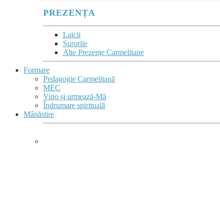
PREZENȚA
Laicii
Surorile
Alte Prezenţe Carmelitane
Formare
Pedagogie Carmelitană
MEC
Vino și urmează-Mă
Îndrumare spirituală
Mânăstire
MÂNĂSTIRE &
COMPLEX MONASTIC
Mânăstirea este
un sacrament comunitar
al acelei tăceri vii,
în care se comunică
Prezența lui Dumnezeu.”