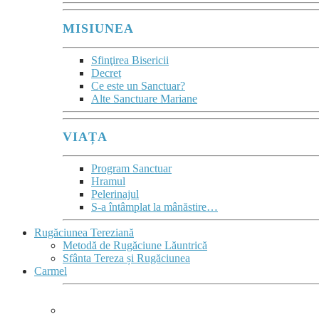
MISIUNEA
Sfinţirea Bisericii
Decret
Ce este un Sanctuar?
Alte Sanctuare Mariane
VIAȚA
Program Sanctuar
Hramul
Pelerinajul
S-a întâmplat la mânăstire…
Rugăciunea Tereziană
Metodă de Rugăciune Lăuntrică
Sfânta Tereza și Rugăciunea
Carmel
CARMEL