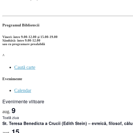
Programul Bibliotecii
Vineri: între 9.00-12.00 și 15.00-19.00
Sâmbătă: între 9.00-12.00
sau cu programare prealabilă
^
Caută carte
Evenimente
Calendar
Evenimente viitoare
9
aug.
Toată ziua
St. Teresa Benedicta a Crucii (Edith Stein) – evreică, filosof, căl
15
aug.