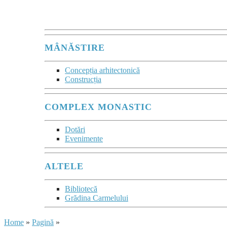
Maurice Zundel
MÂNĂSTIRE
Concepția arhitectonică
Construcția
COMPLEX MONASTIC
Dotări
Evenimente
ALTELE
Bibliotecă
Grădina Carmelului
Home
»
Pagină
»