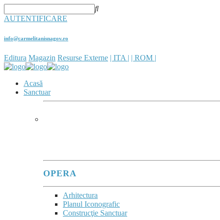
AUTENTIFICARE
info@carmelitanisnagov.ro
Editura
Magazin
Resurse Externe
| ITA |
| ROM |
Acasă
Sanctuar
SANCTUARUL
În sanctuare, se poate observa
cum Maria îi adună î
(Evangeli Gaudium, 286)
OPERA
Arhitectura
Planul Iconografic
Construcţie Sanctuar