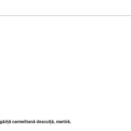
ugăriţă carmelitană desculţă, martiră.