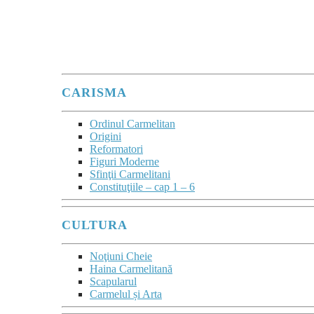
Ard de zel pentru Domnul Dumnezeu Sabaot
”
(1Re 19,10.14)
este deviza lui Ilie înscrisă în blazonul Ordinului.
CARISMA
Ordinul Carmelitan
Origini
Reformatori
Figuri Moderne
Sfinţii Carmelitani
Constituţiile – cap 1 – 6
CULTURA
Noţiuni Cheie
Haina Carmelitană
Scapularul
Carmelul și Arta