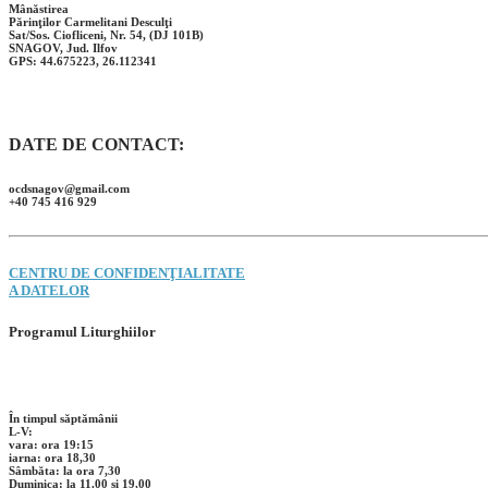
Mânăstirea
Părinţilor Carmelitani Desculţi
Sat/Sos. Ciofliceni, Nr. 54, (DJ 101B)
SNAGOV, Jud. Ilfov
GPS: 44.675223, 26.112341
DATE DE CONTACT:
ocdsnagov@gmail.com
+40 745 416 929
CENTRU DE CONFIDENŢIALITATE
A DATELOR
Programul Liturghiilor
În timpul săptămânii
L-V:
vara: ora 19:15
iarna: ora 18,30
Sâmbăta: la ora 7,30
Duminica: la 11.00 și 19,00