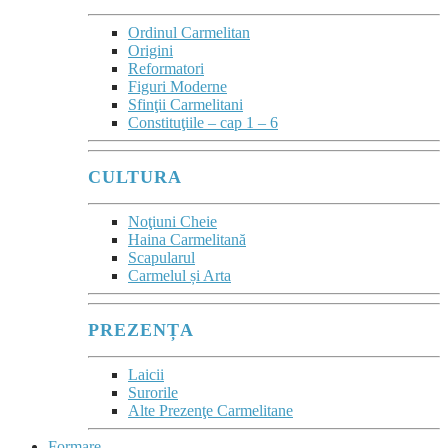
Ordinul Carmelitan
Origini
Reformatori
Figuri Moderne
Sfinţii Carmelitani
Constituţiile – cap 1 – 6
CULTURA
Noţiuni Cheie
Haina Carmelitană
Scapularul
Carmelul și Arta
PREZENȚA
Laicii
Surorile
Alte Prezenţe Carmelitane
Formare