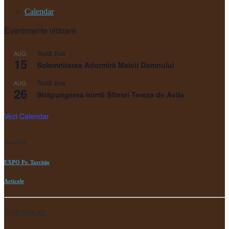
Calendar
Evenimente viitoare
Toată ziua
AUG.
15
Solemnitatea Adormirii Maicii Domnului
Toată ziua
AUG.
26
Străpungerea inimii Sfintei Tereza de Avila
Vezi Calendar
Noutăți
EXPO Pr. Tarcisio
Articole
FORMARE