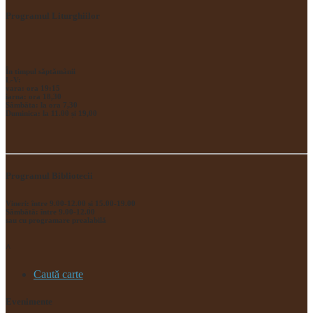
Programul Liturghiilor
În timpul săptămânii
L-V:
vara: ora 19:15
iarna: ora 18,30
Sâmbăta: la ora 7,30
Duminica: la 11.00 și 19,00
Programul Bibliotecii
Vineri: între 9.00-12.00 și 15.00-19.00
Sâmbătă: între 9.00-12.00
sau cu programare prealabilă
^
Caută carte
Evenimente