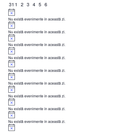
evenimente
evenimente
eveniment
evenimente
evenimente
evenimente
evenimente
0
0
0
0
0
0
0
31
1
2
3
4
5
6
evenimente
evenimente
evenimente
evenimente
evenimente
evenimente
evenimente
Notificare
Nu există evenimente în această zi.
Notificare
Nu există evenimente în această zi.
Notificare
Nu există evenimente în această zi.
Notificare
Nu există evenimente în această zi.
Notificare
Nu există evenimente în această zi.
Notificare
Nu există evenimente în această zi.
Notificare
Nu există evenimente în această zi.
Notificare
Nu există evenimente în această zi.
Notificare
Nu există evenimente în această zi.
Notificare