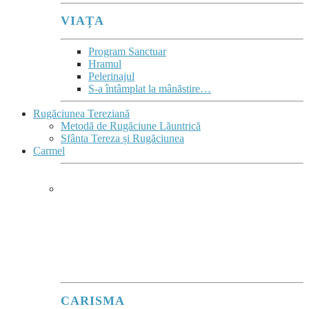
VIAȚA
Program Sanctuar
Hramul
Pelerinajul
S-a întâmplat la mânăstire…
Rugăciunea Tereziană
Metodă de Rugăciune Lăuntrică
Sfânta Tereza și Rugăciunea
Carmel
CARMEL
Ard de zel pentru Domnul Dumnezeu
Sabaot
”
(1Re 19,10.14)
este deviza lui Ilie înscrisă în blazonul Ordinului.
CARISMA