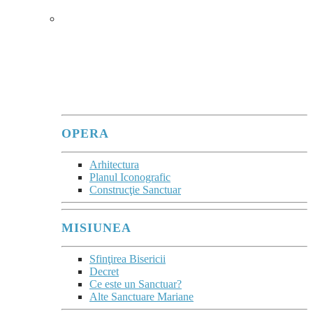
SANCTUARUL
În sanctuare, se poate observa
cum Maria
îi adună în jurul său pe fiii care, cu atâta
trudă, vin ca pelerini pentru a o vedea și a
se lăsa priviți de ea.
”
(Evangeli Gaudium, 286)
OPERA
Arhitectura
Planul Iconografic
Construcţie Sanctuar
MISIUNEA
Sfinţirea Bisericii
Decret
Ce este un Sanctuar?
Alte Sanctuare Mariane