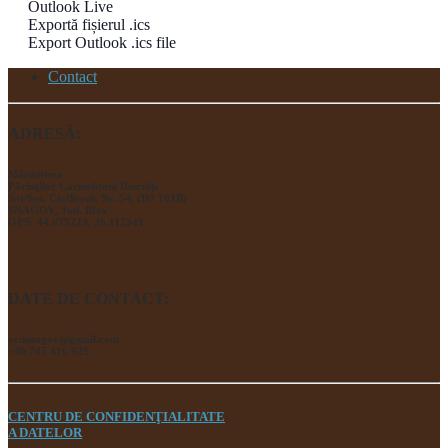
Outlook Live
Exportă fișierul .ics
Export Outlook .ics file
Contact
ADRESĂ:
Mânăstirea
Părinţilor Carmelitani Desculţi
Sat/Sos. Ciofliceni, Nr. 54, (DJ 101B)
SNAGOV, Jud. Ilfov
GPS: 44.675223, 26.112341
DATE DE CONTACT:
ocdsnagov@gmail.com
+40 745 416 929
CENTRU DE CONFIDENŢIALITATE
A DATELOR