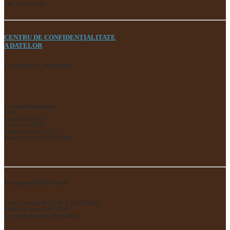
+40 745 416 929
CENTRU DE CONFIDENŢIALITATE
A DATELOR
Programul Liturghiilor
În timpul săptămânii
L-V:
vara: ora 19:15
iarna: ora 18,30
Sâmbăta: la ora 7,30
Duminica: la 11.00 și 19,00
Programul Bibliotecii
Vineri: între 9.00-12.00 și 15.00-19.00
Sâmbătă: între 9.00-12.00
sau cu programare prealabilă