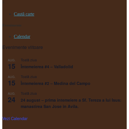
^
Caută carte
Evenimente
Calendar
Evenimente viitoare
Toată ziua
AUG.
15
Întemeierea #4 – Valladolid
Toată ziua
AUG.
15
Întemeierea #2 – Medina del Campo
Toată ziua
AUG.
24
24 august – prima intemeiere a Sf. Tereza a lui Isus:
manastirea San Jose in Avila.
Vezi Calendar