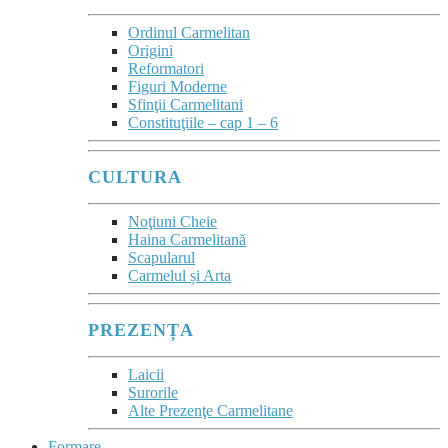
Ordinul Carmelitan
Origini
Reformatori
Figuri Moderne
Sfinţii Carmelitani
Constituţiile – cap 1 – 6
CULTURA
Noţiuni Cheie
Haina Carmelitană
Scapularul
Carmelul și Arta
PREZENȚA
Laicii
Surorile
Alte Prezenţe Carmelitane
Formare