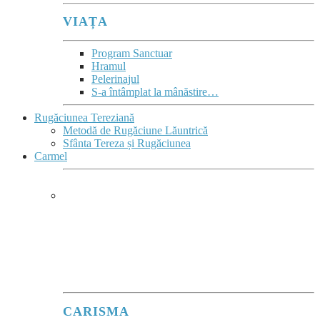
VIAȚA
Program Sanctuar
Hramul
Pelerinajul
S-a întâmplat la mânăstire…
Rugăciunea Tereziană
Metodă de Rugăciune Lăuntrică
Sfânta Tereza și Rugăciunea
Carmel
CARMEL
Ard de zel pentru Domnul Dumnezeu
Sabaot
”
(1Re 19,10.14)
este deviza lui Ilie înscrisă în blazonul Ordinului.
CARISMA