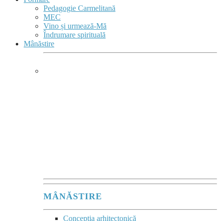
Pedagogie Carmelitană
MEC
Vino și urmează-Mă
Îndrumare spirituală
Mânăstire
MÂNĂSTIRE &
COMPLEX MONASTIC
Mânăstirea este
un sacrament comunitar
al acelei tăceri vii,
în care se comunică
Prezența lui Dumnezeu.”
Maurice Zundel
MÂNĂSTIRE
Concepția arhitectonică