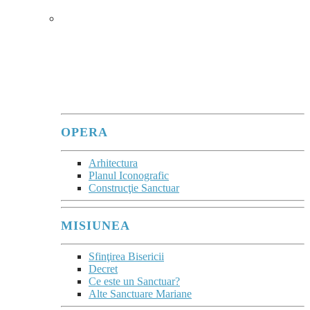
SANCTUARUL
În sanctuare, se poate observa
cum Maria
îi adună în jurul său pe fiii care, cu atâta
trudă, vin ca pelerini pentru a o vedea și a
se lăsa priviți de ea.
”
(Evangeli Gaudium, 286)
OPERA
Arhitectura
Planul Iconografic
Construcţie Sanctuar
MISIUNEA
Sfinţirea Bisericii
Decret
Ce este un Sanctuar?
Alte Sanctuare Mariane