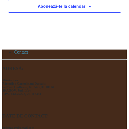
Abonează-te la calendar
Contact
ADRESĂ:
Mânăstirea
Părinţilor Carmelitani Desculţi
Sat/Sos. Ciofliceni, Nr. 54, (DJ 101B)
SNAGOV, Jud. Ilfov
GPS: 44.675223, 26.112341
DATE DE CONTACT:
ocdsnagov@gmail.com