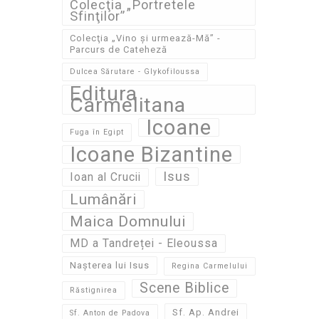
Colecţia „Portretele
Sfinţilor”
Colecţia „Vino și urmează-Mă” -
Parcurs de Cateheză
Dulcea Sărutare - Glykofiloussa
Editura
Carmelitana
Icoane
Fuga în Egipt
Icoane Bizantine
Isus
Ioan al Crucii
Lumânări
Maica Domnului
MD a Tandreței - Eleoussa
Nașterea lui Isus
Regina Carmelului
Scene Biblice
Răstignirea
Sf. Ap. Andrei
Sf. Anton de Padova