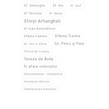
Sf. Gheorghe
Sf. Ilie
Sf. Iosif
Sf. Nicolae
Sf. Stefan
Sfinţii Arhangheli
Sf Ioan Botezătorul
Sfânta Treime
Sfânta Familie
Ss. Petru și Paul
Ss. Ctin si Elena
Tereza de Lisieux
Tereza de Ávila
În afara colecţiilor
Îndrumătoarea - Hodighitria
Înmulțirea Pâinilor
Întâmpinarea Domnului