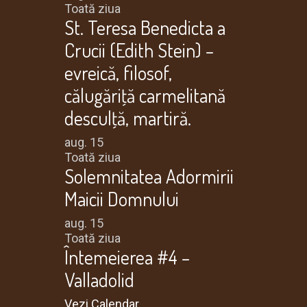
Toată ziua
St. Teresa Benedicta a
Crucii (Edith Stein) –
evreică, filosof,
călugăriţă carmelitană
desculţă, martiră.
aug.
15
Toată ziua
Solemnitatea Adormirii
Maicii Domnului
aug.
15
Toată ziua
Întemeierea #4 –
Valladolid
Vezi Calendar