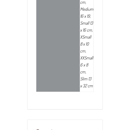
cm,
Medium
16 x 19,
Small 13
x 16 cm,
XSmall
8 x 10
cm,
XXSmall
6 x 8
cm,
Slim 13
x 32 cm