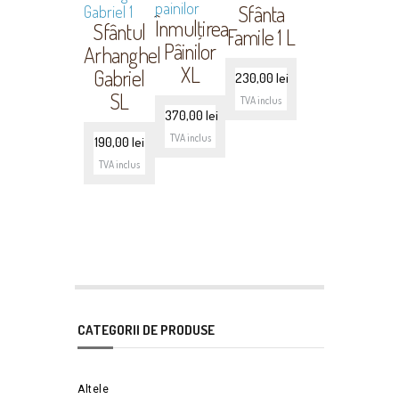
Sfânta
Înmulţirea
Sfântul
Famile 1 L
Pâinilor
Arhanghel
XL
Gabriel
230,00
lei
SL
TVA inclus
370,00
lei
TVA inclus
190,00
lei
TVA inclus
CATEGORII DE PRODUSE
Altele