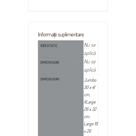
Informații suplimentare
Nu se
GREUTATE
aplică
Nu se
DIMENSIUNI
aplică
DIMENSIUNI
Jumbo
30 x 41
cm,
XLarge
26 x 32
cm,
Large 19
x 26