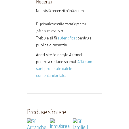
Recenzii
Nu există recenzii până acum.
Fii primul care scrii o recenzie pentru
„Sfânta Treime 1 S, M”
Trebuie să fii
autentificat
pentru a
publica o recenzie.
Acest site folosește Akismet
pentru a reduce spamul.
Află cum
sunt procesate datele
comentariilor tale
.
Produse similare