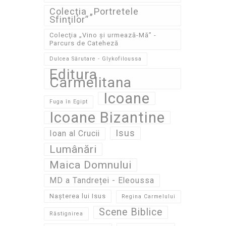
Colecţia „Portretele
Sfinţilor”
Colecţia „Vino și urmează-Mă” -
Parcurs de Cateheză
Dulcea Sărutare - Glykofiloussa
Editura
Carmelitana
Icoane
Fuga în Egipt
Icoane Bizantine
Isus
Ioan al Crucii
Lumânări
Maica Domnului
MD a Tandreței - Eleoussa
Nașterea lui Isus
Regina Carmelului
Scene Biblice
Răstignirea