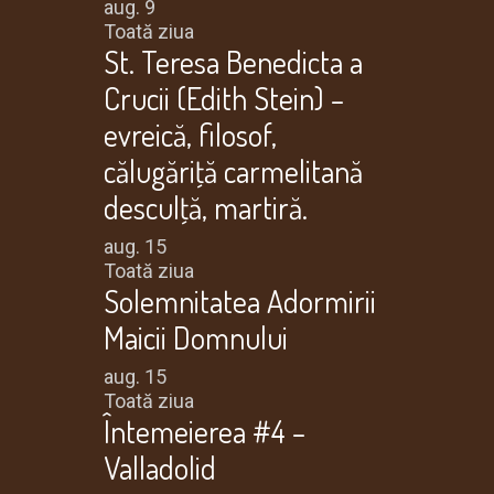
aug.
9
Toată ziua
St. Teresa Benedicta a
Crucii (Edith Stein) –
evreică, filosof,
călugăriţă carmelitană
desculţă, martiră.
aug.
15
Toată ziua
Solemnitatea Adormirii
Maicii Domnului
aug.
15
Toată ziua
Întemeierea #4 –
Valladolid