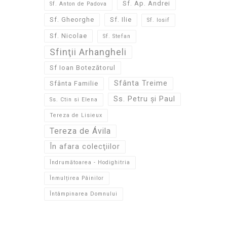
Sf. Ap. Andrei
Sf. Anton de Padova
Sf. Gheorghe
Sf. Ilie
Sf. Iosif
Sf. Nicolae
Sf. Stefan
Sfinţii Arhangheli
Sf Ioan Botezătorul
Sfânta Treime
Sfânta Familie
Ss. Petru și Paul
Ss. Ctin si Elena
Tereza de Lisieux
Tereza de Ávila
În afara colecţiilor
Îndrumătoarea - Hodighitria
Înmulțirea Pâinilor
Întâmpinarea Domnului