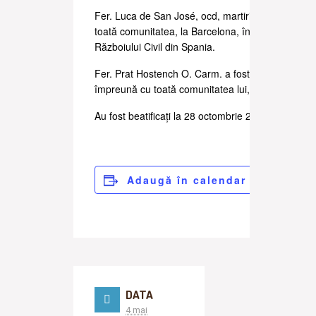
Fer. Luca de San José, ocd, martirizat împreună 
toată comunitatea, la Barcelona, în 1936, în timpu
Războiului Civil din Spania.
Fer. Prat Hostench O. Carm. a fost martirzat la T
împreună cu toată comunitatea lui, în 1936.
Au fost beatificați la 28 octombrie 2007.
Adaugă în calendar
DATA
4 mai