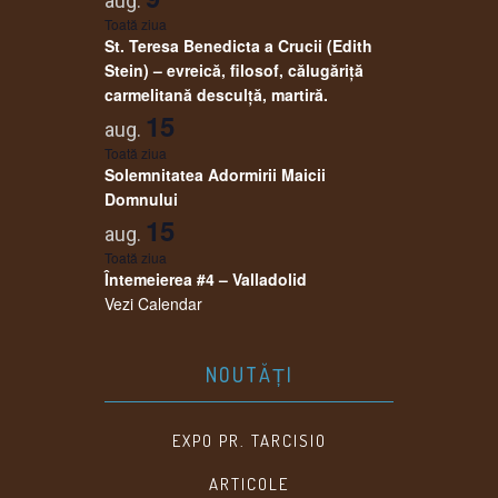
aug.
Toată ziua
St. Teresa Benedicta a Crucii (Edith
Stein) – evreică, filosof, călugăriţă
carmelitană desculţă, martiră.
15
aug.
Toată ziua
Solemnitatea Adormirii Maicii
Domnului
15
aug.
Toată ziua
Întemeierea #4 – Valladolid
Vezi Calendar
NOUTĂȚI
EXPO PR. TARCISIO
ARTICOLE