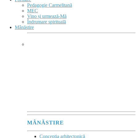
Pedagogie Carmelitană
MEC
Vino și urmează-Mă
Îndrumare spirituală
Mânăstire
MÂNĂSTIRE &
COMPLEX MONASTIC
Mânăstirea este
un sacrament comunitar
al acelei tăceri vii,
în care se comunică
Prezența lui Dumnezeu.”
Maurice Zundel
MÂNĂSTIRE
Concepția arhitectonică