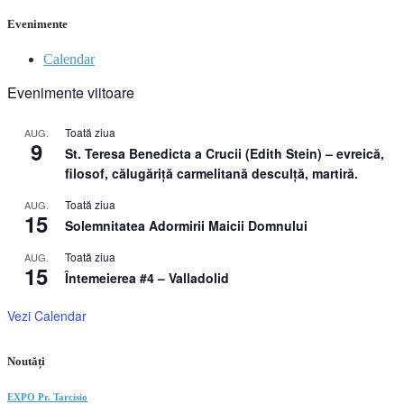
Evenimente
Calendar
Evenimente viitoare
Toată ziua
AUG.
9
St. Teresa Benedicta a Crucii (Edith Stein) – evreică,
filosof, călugăriţă carmelitană desculţă, martiră.
Toată ziua
AUG.
15
Solemnitatea Adormirii Maicii Domnului
Toată ziua
AUG.
15
Întemeierea #4 – Valladolid
Vezi Calendar
Noutăți
EXPO Pr. Tarcisio