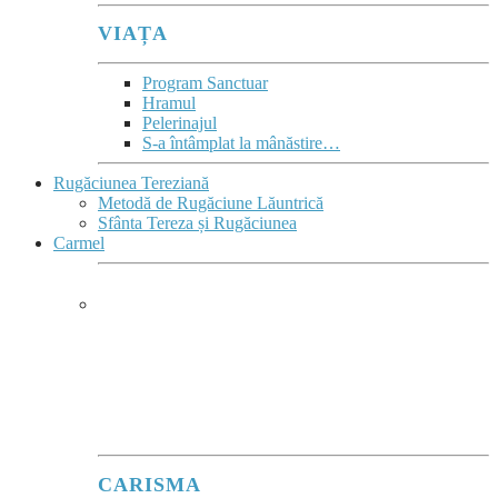
VIAȚA
Program Sanctuar
Hramul
Pelerinajul
S-a întâmplat la mânăstire…
Rugăciunea Tereziană
Metodă de Rugăciune Lăuntrică
Sfânta Tereza și Rugăciunea
Carmel
CARMEL
Ard de zel pentru Domnul Dumnezeu
Sabaot
”
(1Re 19,10.14)
este deviza lui Ilie înscrisă în blazonul Ordinului.
CARISMA