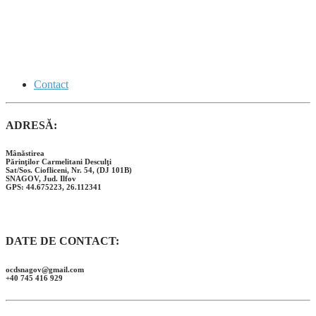
Contact
ADRESĂ:
Mânăstirea
Părinţilor Carmelitani Desculţi
Sat/Sos. Ciofliceni, Nr. 54, (DJ 101B)
SNAGOV, Jud. Ilfov
GPS: 44.675223, 26.112341
DATE DE CONTACT:
ocdsnagov@gmail.com
+40 745 416 929