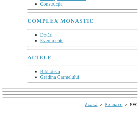
Construcția
COMPLEX MONASTIC
Dotări
Evenimente
ALTELE
Bibliotecă
Grădina Carmelului
Acasă
 > 
Formare
 > MEC