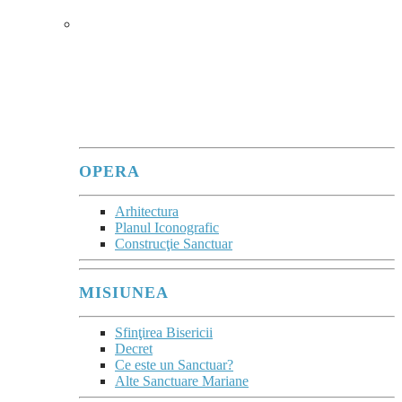
SANCTUARUL
În sanctuare, se poate observa
cum Maria
îi adună în jurul său pe fiii care, cu atâta
trudă, vin ca pelerini pentru a o vedea și a
se lăsa priviți de ea.
”
(Evangeli Gaudium, 286)
OPERA
Arhitectura
Planul Iconografic
Construcţie Sanctuar
MISIUNEA
Sfinţirea Bisericii
Decret
Ce este un Sanctuar?
Alte Sanctuare Mariane