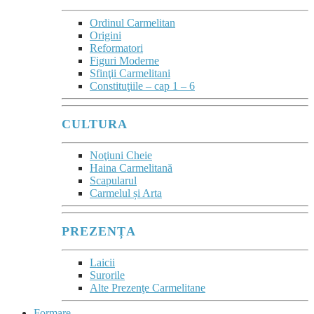
Ordinul Carmelitan
Origini
Reformatori
Figuri Moderne
Sfinţii Carmelitani
Constituţiile – cap 1 – 6
CULTURA
Noţiuni Cheie
Haina Carmelitană
Scapularul
Carmelul și Arta
PREZENȚA
Laicii
Surorile
Alte Prezenţe Carmelitane
Formare