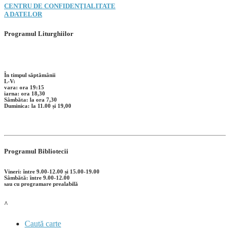
CENTRU DE CONFIDENŢIALITATE
A DATELOR
Programul Liturghiilor
În timpul săptămânii
L-V:
vara: ora 19:15
iarna: ora 18,30
Sâmbăta: la ora 7,30
Duminica: la 11.00 și 19,00
Programul Bibliotecii
Vineri: între 9.00-12.00 și 15.00-19.00
Sâmbătă: între 9.00-12.00
sau cu programare prealabilă
^
Caută carte