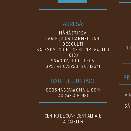
ADRESĂ:
MÂNĂSTIREA
PĂRINŢILOR CARMELITANI
DESCULŢI
DU
SAT/SOS. CIOFLICENI, NR. 54, (DJ
101B)
SNAGOV, JUD. ILFOV
GPS: 44.675223, 26.112341
PR
DATE DE CONTACT:
OCDSNAGOV@GMAIL.COM
VI
+40 745 416 929
SÂ
CENTRU DE CONFIDENŢIALITATE
A DATELOR