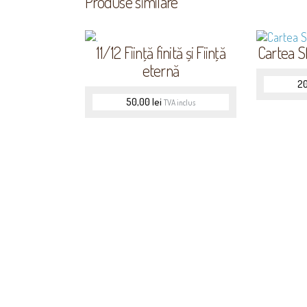
Produse similare
11/12 Fiinţă finită și Fiinţă
Cartea Sf
eternă
2
50,00
lei
TVA inclus