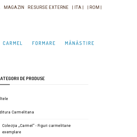
A
MAGAZIN
RESURSE EXTERNE
| ITA |
| ROM |
CARMEL
FORMARE
MÂNĂSTIRE
ATEGORII DE PRODUSE
ltele
ditura Carmelitana
Colecţia „Carmel” - Figuri carmelitane
exemplare