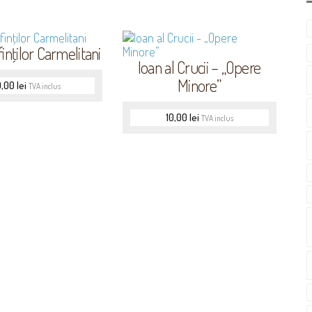
inţilor Carmelitani
Ioan al Crucii – „Opere
Minore”
0,00
lei
TVA inclus
10,00
lei
TVA inclus