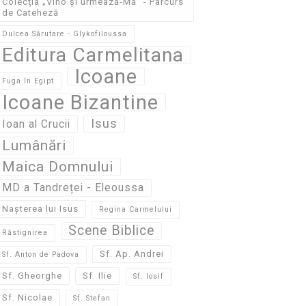
Colecţia „Vino și urmează-Mă” - Parcurs
de Cateheză
Dulcea Sărutare - Glykofiloussa
Editura Carmelitana
Icoane
Fuga în Egipt
Icoane Bizantine
Isus
Ioan al Crucii
Lumânări
Maica Domnului
MD a Tandreței - Eleoussa
Nașterea lui Isus
Regina Carmelului
Scene Biblice
Răstignirea
Sf. Ap. Andrei
Sf. Anton de Padova
Sf. Gheorghe
Sf. Ilie
Sf. Iosif
Sf. Nicolae
Sf. Stefan