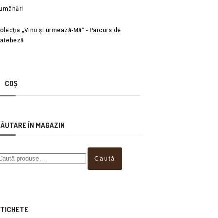
umânări
olecţia „Vino și urmează-Mă” - Parcurs de
ateheză
COȘ
ĂUTARE ÎN MAGAZIN
Caută
TICHETE