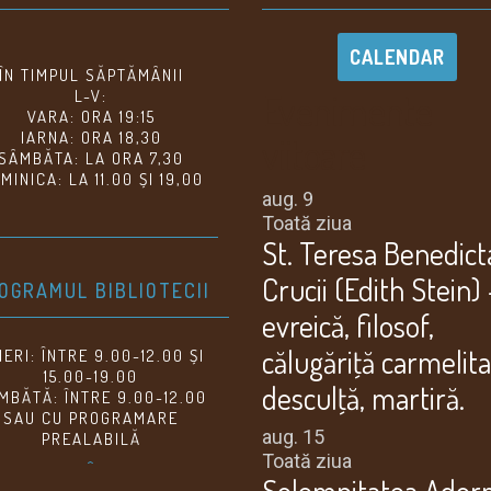
CALENDAR
ÎN TIMPUL SĂPTĂMÂNII
Evenimente
L-V:
VARA: ORA 19:15
IARNA: ORA 18,30
viitoare
SÂMBĂTA: LA ORA 7,30
MINICA: LA 11.00 ȘI 19,00
aug.
9
Toată ziua
St. Teresa Benedict
Crucii (Edith Stein) 
OGRAMUL BIBLIOTECII
evreică, filosof,
călugăriţă carmelit
NERI: ÎNTRE 9.00-12.00 ȘI
15.00-19.00
desculţă, martiră.
MBĂTĂ: ÎNTRE 9.00-12.00
SAU CU PROGRAMARE
aug.
15
PREALABILĂ
Toată ziua
^