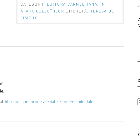
CATEGORII:
EDITURA CARMELITANA
,
ÎN
L
AFARA COLECŢIILOR
ETICHETĂ:
TERESA DE
LISIEUX
C
C
C
re”
ie.
ul.
Află cum sunt procesate datele comentariilor tale
.
E