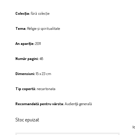
Colecția:
fără colecţie
Tema:
Religie și spiritualitate
An apariție:
2011
Număr pagini:
48
Dimensiuni:
15 x 23 cm
Tip copertă:
necartonata
Recomandată pentru vârsta:
Audiență generală
Stoc epuizat
I