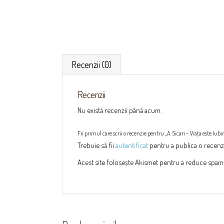
Recenzii (0)
Recenzii
Nu există recenzii până acum.
Fii primul care scrii o recenzie pentru „A. Sicari – Viaţa este Iubi
Trebuie să fii
autentificat
pentru a publica o recenz
Acest site folosește Akismet pentru a reduce spam