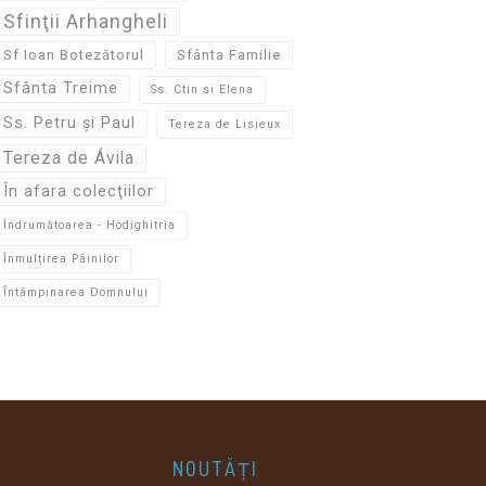
Sfinţii Arhangheli
Sf Ioan Botezătorul
Sfânta Familie
Sfânta Treime
Ss. Ctin si Elena
Ss. Petru și Paul
Tereza de Lisieux
Tereza de Ávila
În afara colecţiilor
Îndrumătoarea - Hodighitria
Înmulțirea Pâinilor
Întâmpinarea Domnului
NOUTĂȚI