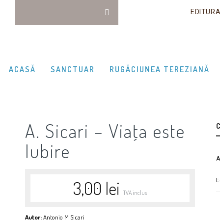
EDITUR
ACASĂ
SANCTUAR
RUGĂCIUNEA TEREZIANĂ
A. Sicari – Viaţa este
C
Iubire
A
E
3,00
lei
TVA inclus
Autor:
Antonio M Sicari