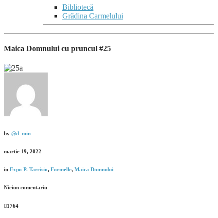
Bibliotecă
Grădina Carmelului
Maica Domnului cu pruncul #25
by
@d_min
martie 19, 2022
in
Expo P. Tarcisio
,
Formelle
,
Maica Domnului
Niciun comentariu
1764