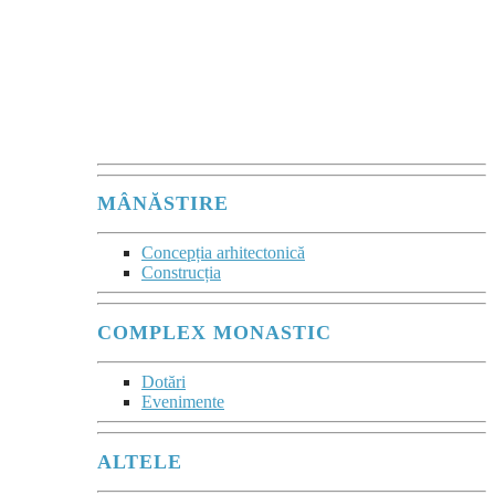
Mânăstirea este
un sacrament comunitar
al acelei tăceri vii,
în care se comunică
Prezența lui Dumnezeu.”
Maurice Zundel
MÂNĂSTIRE
Concepția arhitectonică
Construcția
COMPLEX MONASTIC
Dotări
Evenimente
ALTELE