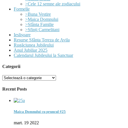
>Cele 12 semne ale zodiacului
Formelle
>Buna Vestire
>Maica Domnului
>Sfânta Familie
>Sfinți Carmelitani
Ieslișoare
Resurse Sfânta Tereza de Avila
Rugăciunea Jubileului
Anul Jubiliar 2025
Calendarul Jubileului la Sanctuar
Categorii
Recent Posts
Maica Domnului cu pruncul #25
mart. 19 2022