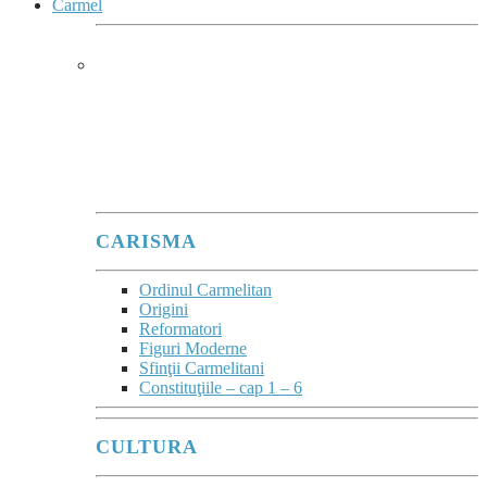
Carmel
CARMEL
Ard de zel pentru Domnul Dumnezeu
Sabaot
”
(1Re 19,10.14)
este deviza lui Ilie înscrisă în blazonul Ordinului.
CARISMA
Ordinul Carmelitan
Origini
Reformatori
Figuri Moderne
Sfinţii Carmelitani
Constituţiile – cap 1 – 6
CULTURA