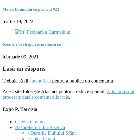
Maica Domnului cu pruncul #23
martie 19, 2022
Icoanele ce străjuiesc mânăstirea
februarie 09, 2021
Lasă un răspuns
Trebuie să fii
autentificat
pentru a publica un comentariu.
Acest site folosește Akismet pentru a reduce spamul.
Află cum sunt
procesate datele comentariilor tale
.
Expo P. Tarcisio
Câteva Cuvinte…
Basoreliefuri din Biserică
>Darurile Duhului Sfânt
>Calea Crucii