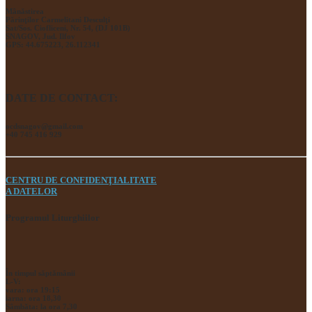
Mânăstirea
Părinţilor Carmelitani Desculţi
Sat/Sos. Ciofliceni, Nr. 54, (DJ 101B)
SNAGOV, Jud. Ilfov
GPS: 44.675223, 26.112341
DATE DE CONTACT:
ocdsnagov@gmail.com
+40 745 416 929
CENTRU DE CONFIDENŢIALITATE
A DATELOR
Programul Liturghiilor
În timpul săptămânii
L-V:
vara: ora 19:15
iarna: ora 18,30
Sâmbăta: la ora 7,30