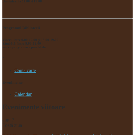
Duminica: la 11.00 și 19,00
Programul Bibliotecii
Vineri: între 9.00-12.00 și 15.00-19.00
Sâmbătă: între 9.00-12.00
sau cu programare prealabilă
^
Caută carte
Evenimente
Calendar
Evenimente viitoare
aug.
7
Toată ziua