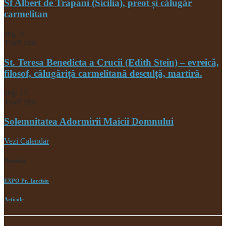
Sf Albert de Trapani (Sicilia), preot și călugăr
carmelitan
aug.
9
Toată ziua
St. Teresa Benedicta a Crucii (Edith Stein) – evreică,
filosof, călugăriţă carmelitană desculţă, martiră.
aug.
15
Toată ziua
Solemnitatea Adormirii Maicii Domnului
Vezi Calendar
Noutăți
EXPO Pr. Tarcisio
Articole