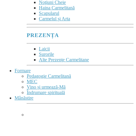
Noţiuni Cheie
Haina Carmelitană
Scapularul
Carmelul și Arta
PREZENȚA
Laicii
Surorile
Alte Prezenţe Carmelitane
Formare
Pedagogie Carmelitană
MEC
Vino și urmează-Mă
Îndrumare spirituală
Mânăstire
MÂNĂSTIRE &
COMPLEX MONASTIC