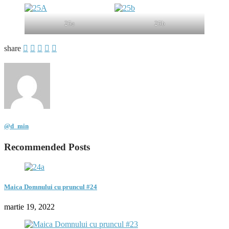
25a
25b
share
@d_min
Recommended Posts
Maica Domnului cu pruncul #24
martie 19, 2022