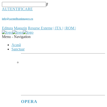
AUTENTIFICARE
info@carmelitanisnagov.ro
Editura
Magazin
Resurse Externe
| ITA |
| ROM |
Menu -
Navigation
Acasă
Sanctuar
SANCTUARUL
În sanctuare, se poate observa
cum Maria
îi adună în jurul său pe fiii care, cu atâta
trudă, vin ca pelerini pentru a o vedea și a
se lăsa priviți de ea.
”
(Evangeli Gaudium, 286)
OPERA