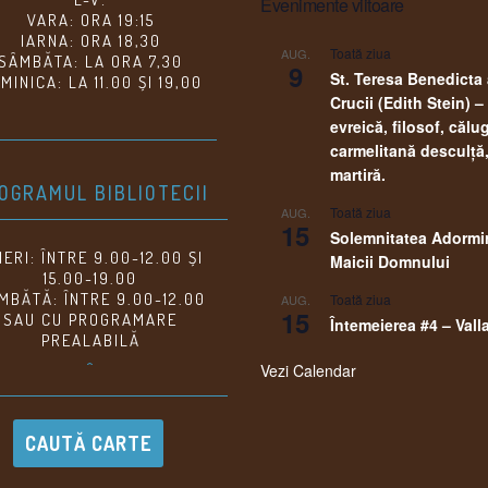
Evenimente viitoare
VARA: ORA 19:15
IARNA: ORA 18,30
Toată ziua
AUG.
SÂMBĂTA: LA ORA 7,30
9
St. Teresa Benedicta
MINICA: LA 11.00 ȘI 19,00
Crucii (Edith Stein) –
evreică, filosof, călu
carmelitană desculţă
martiră.
OGRAMUL BIBLIOTECII
Toată ziua
AUG.
15
Solemnitatea Adormir
NERI: ÎNTRE 9.00-12.00 ȘI
Maicii Domnului
15.00-19.00
MBĂTĂ: ÎNTRE 9.00-12.00
Toată ziua
AUG.
15
SAU CU PROGRAMARE
Întemeierea #4 – Vall
PREALABILĂ
^
Vezi Calendar
CAUTĂ CARTE