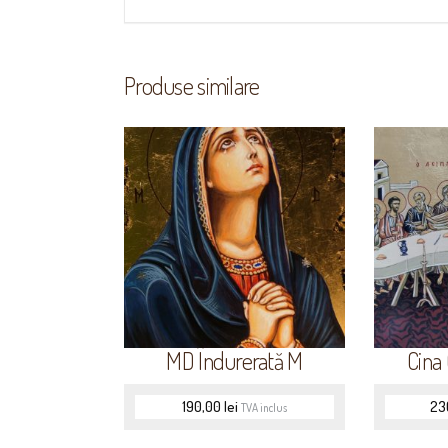
Produse similare
MD Îndurerată M
Cina 
190,00
lei
23
TVA inclus