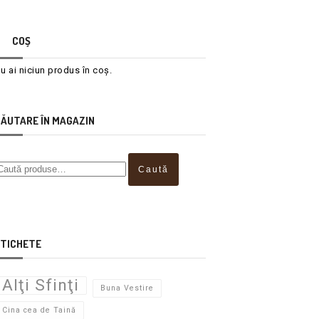
COȘ
u ai niciun produs în coș.
ĂUTARE ÎN MAGAZIN
Caută
TICHETE
Alţi Sfinţi
Buna Vestire
Cina cea de Taină