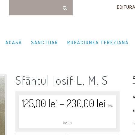
EDITUR
ACASĂ
SANCTUAR
RUGĂCIUNEA TEREZIANĂ
Sfântul Iosif L, M, S
C
A
125,00
lei
–
230,00
lei
TVA
E
inclus
I