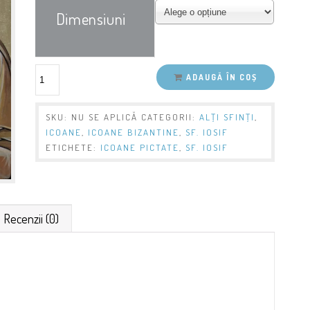
Dimensiuni
ADAUGĂ ÎN COȘ
SKU:
NU SE APLICĂ
CATEGORII:
ALŢI SFINŢI
,
ICOANE
,
ICOANE BIZANTINE
,
SF. IOSIF
ETICHETE:
ICOANE PICTATE
,
SF. IOSIF
Recenzii (0)