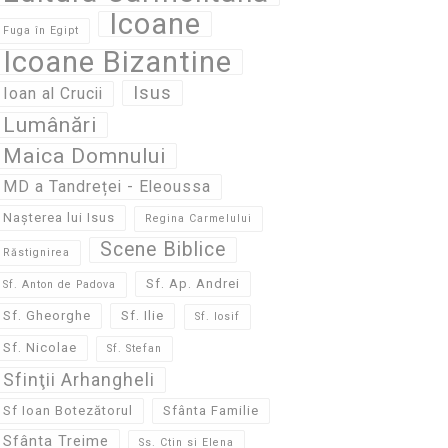
Icoane
Fuga în Egipt
Icoane Bizantine
Isus
Ioan al Crucii
Lumânări
Maica Domnului
MD a Tandreței - Eleoussa
Nașterea lui Isus
Regina Carmelului
Scene Biblice
Răstignirea
Sf. Ap. Andrei
Sf. Anton de Padova
Sf. Gheorghe
Sf. Ilie
Sf. Iosif
Sf. Nicolae
Sf. Stefan
Sfinţii Arhangheli
Sf Ioan Botezătorul
Sfânta Familie
Sfânta Treime
Ss. Ctin si Elena