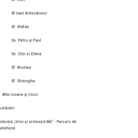
Sf Ioan Botezătorul
Sf. Stefan
Ss. Petru și Paul
Ss. Ctin si Elena
Sf. Nicolae
Sf. Gheorghe
Alte Icoane și Cruci
umânări
olecţia „Vino și urmează-Mă” - Parcurs de
ateheză