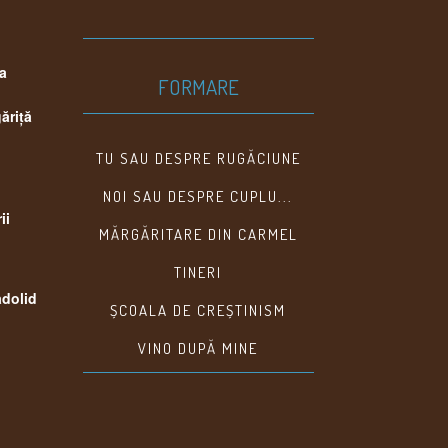
 a
FORMARE
găriţă
,
TU SAU DESPRE RUGĂCIUNE
NOI SAU DESPRE CUPLU...
ii
MĂRGĂRITARE DIN CARMEL
TINERI
adolid
ȘCOALA DE CREȘTINISM
VINO DUPĂ MINE