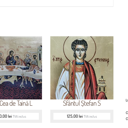
L
Cea de Taină L
Sfântul Ștefan S
C
0,00
lei
125,00
lei
TVA inclus
TVA inclus
C