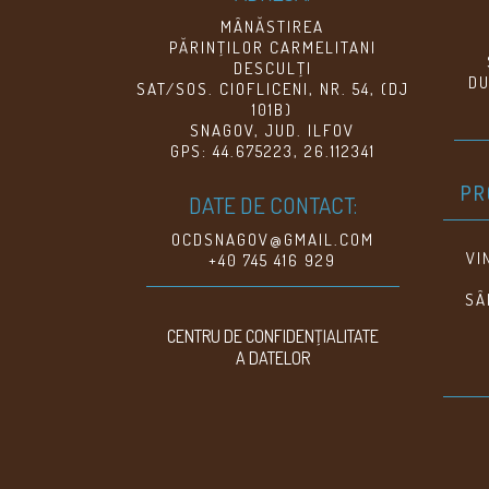
MÂNĂSTIREA
PĂRINŢILOR CARMELITANI
DESCULŢI
DU
SAT/SOS. CIOFLICENI, NR. 54, (DJ
101B)
SNAGOV, JUD. ILFOV
GPS: 44.675223, 26.112341
PR
DATE DE CONTACT:
OCDSNAGOV@GMAIL.COM
VI
+40 745 416 929
SÂ
CENTRU DE CONFIDENŢIALITATE
A DATELOR