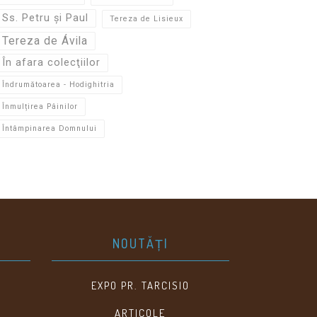
Ss. Petru și Paul
Tereza de Lisieux
Tereza de Ávila
În afara colecţiilor
Îndrumătoarea - Hodighitria
Înmulțirea Pâinilor
Întâmpinarea Domnului
NOUTĂȚI
EXPO PR. TARCISIO
ARTICOLE