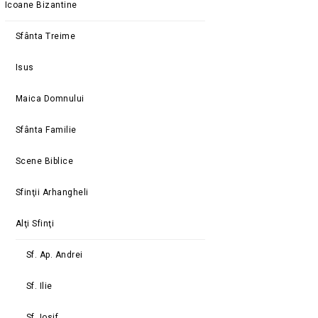
Icoane Bizantine
Sfânta Treime
Isus
Maica Domnului
Sfânta Familie
Scene Biblice
Sfinţii Arhangheli
Alţi Sfinţi
Sf. Ap. Andrei
Sf. Ilie
Sf. Iosif