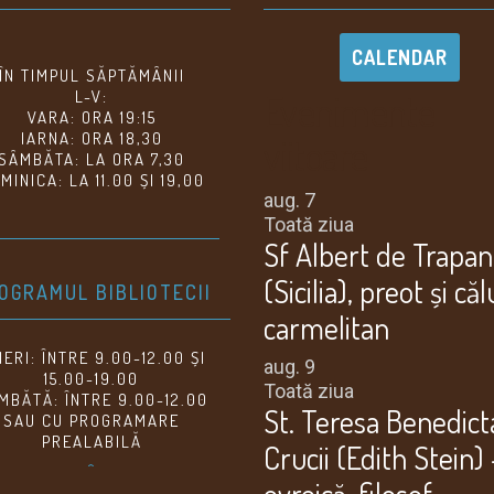
CALENDAR
ÎN TIMPUL SĂPTĂMÂNII
Evenimente
L-V:
VARA: ORA 19:15
IARNA: ORA 18,30
viitoare
SÂMBĂTA: LA ORA 7,30
MINICA: LA 11.00 ȘI 19,00
aug.
7
Toată ziua
Sf Albert de Trapan
(Sicilia), preot și că
OGRAMUL BIBLIOTECII
carmelitan
NERI: ÎNTRE 9.00-12.00 ȘI
aug.
9
15.00-19.00
Toată ziua
MBĂTĂ: ÎNTRE 9.00-12.00
St. Teresa Benedict
SAU CU PROGRAMARE
PREALABILĂ
Crucii (Edith Stein) 
^