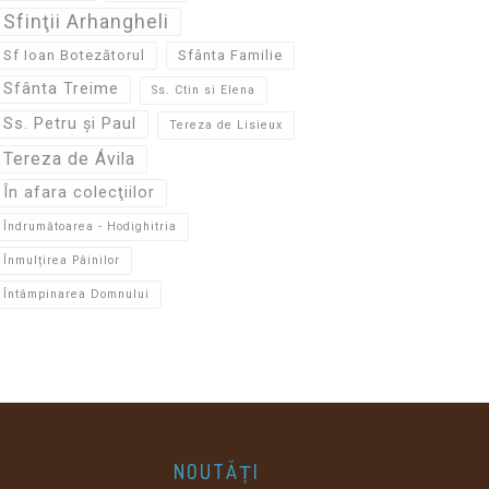
Sfinţii Arhangheli
Sf Ioan Botezătorul
Sfânta Familie
Sfânta Treime
Ss. Ctin si Elena
Ss. Petru și Paul
Tereza de Lisieux
Tereza de Ávila
În afara colecţiilor
Îndrumătoarea - Hodighitria
Înmulțirea Pâinilor
Întâmpinarea Domnului
NOUTĂȚI