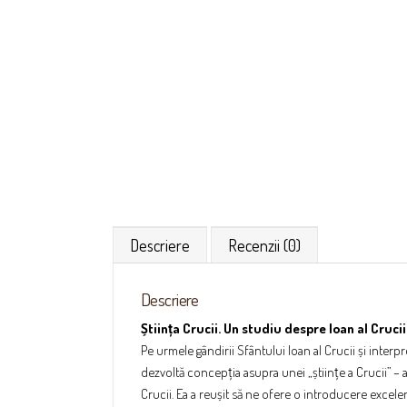
Descriere
Recenzii (0)
Descriere
Știința Crucii. Un studiu despre Ioan al Crucii
Pe urmele gândirii Sfântului Ioan al Crucii și interpr
dezvoltă concepția asupra unei „științe a Crucii” – at
Crucii. Ea a reușit să ne ofere o introducere excele