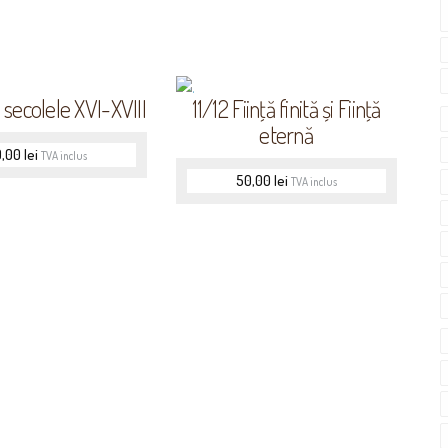
n secolele XVI-XVIII
11/12 Fiinţă finită și Fiinţă
eternă
0,00
lei
TVA inclus
50,00
lei
TVA inclus