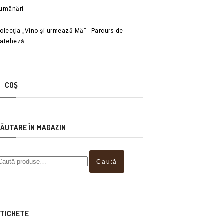
umânări
olecţia „Vino și urmează-Mă” - Parcurs de
ateheză
COȘ
ĂUTARE ÎN MAGAZIN
Caută
TICHETE