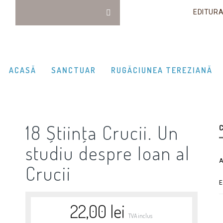
EDITUR
ACASĂ
SANCTUAR
RUGĂCIUNEA TEREZIANĂ
18 Știinţa Crucii. Un
C
studiu despre Ioan al
A
Crucii
E
22,00
lei
TVA inclus