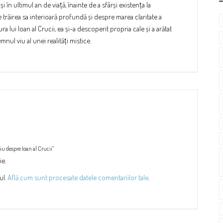
 în ultimul an de viață, înainte de a sfârși existența la
 trăirea sa interioară profundă și despre marea claritate a
ra lui Ioan al Crucii, ea și-a descoperit propria cale și a arătat
nul viu al unei realități mistice.
iu despre Ioan al Crucii”
ie.
ul.
Află cum sunt procesate datele comentariilor tale
.