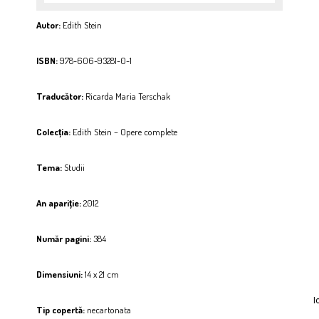
Autor:
Edith Stein
ISBN:
978-606-93281-0-1
Traducător:
Ricarda Maria Terschak
Colecția:
Edith Stein – Opere complete
Tema:
Studii
An apariție:
2012
Număr pagini:
384
Dimensiuni:
14 x 21 cm
I
Tip copertă:
necartonata