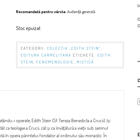
L
Recomandată pentru vârsta:
Audiență generală
C
C
Stoc epuizat
CATEGORII:
COLECŢIA „EDITH STEIN”
,
EDITURA CARMELITANA
ETICHETE:
EDITH
STEIN
,
FENOMENOLOGIE
,
MISTICĂ
C
etându-i operele, Edith Stein (Sf. Tereza Benedicta a Crucii), își
ât ca teologie a Crucii, cât și ca învățătură a vieții sub semnul
E
ntă în opera părintelui fondator al ordinului său monastic. În