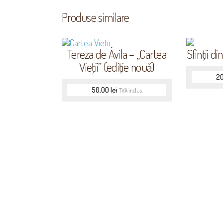
Produse similare
Tereza de Ávila – „Cartea
Sfinţii di
Vieţii” (ediţie nouă)
2
50,00
lei
TVA inclus