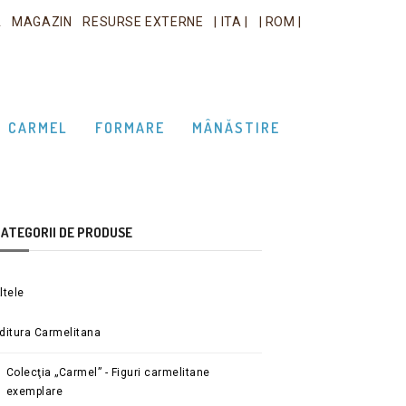
A
MAGAZIN
RESURSE EXTERNE
| ITA |
| ROM |
CARMEL
FORMARE
MÂNĂSTIRE
ATEGORII DE PRODUSE
ltele
ditura Carmelitana
Colecţia „Carmel” - Figuri carmelitane
exemplare