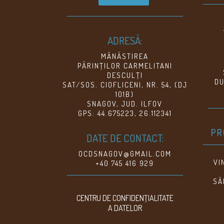
ADRESĂ:
MÂNĂSTIREA
PĂRINŢILOR CARMELITANI
DESCULŢI
DU
SAT/SOS. CIOFLICENI, NR. 54, (DJ
101B)
SNAGOV, JUD. ILFOV
GPS: 44.675223, 26.112341
PR
DATE DE CONTACT:
OCDSNAGOV@GMAIL.COM
VI
+40 745 416 929
SÂ
CENTRU DE CONFIDENŢIALITATE
A DATELOR