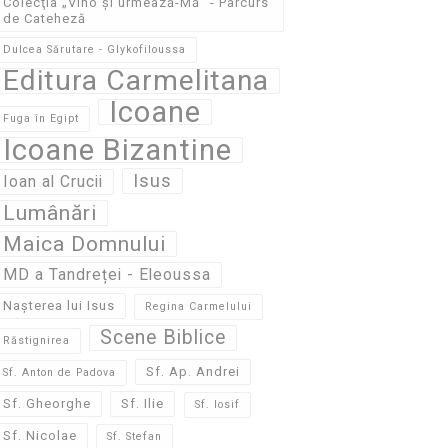
Colecţia „Vino și urmează-Mă” - Parcurs
de Cateheză
Dulcea Sărutare - Glykofiloussa
Editura Carmelitana
Icoane
Fuga în Egipt
Icoane Bizantine
Isus
Ioan al Crucii
Lumânări
Maica Domnului
MD a Tandreței - Eleoussa
Nașterea lui Isus
Regina Carmelului
Scene Biblice
Răstignirea
Sf. Ap. Andrei
Sf. Anton de Padova
Sf. Gheorghe
Sf. Ilie
Sf. Iosif
Sf. Nicolae
Sf. Stefan