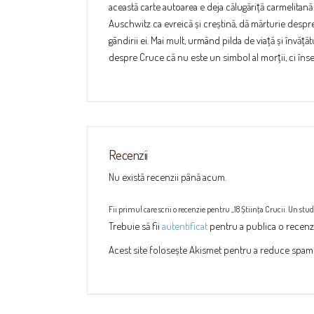
această carte autoarea e deja călugăriță carmelitană și
Auschwitz ca evreică și creștină, dă mărturie despre
gândirii ei. Mai mult, urmând pilda de viață și învățătu
despre Cruce că nu este un simbol al morții, ci însem
Recenzii
Nu există recenzii până acum.
Fii primul care scrii o recenzie pentru „18 Știinţa Crucii. Un stud
Trebuie să fii
autentificat
pentru a publica o recenz
Acest site folosește Akismet pentru a reduce spam