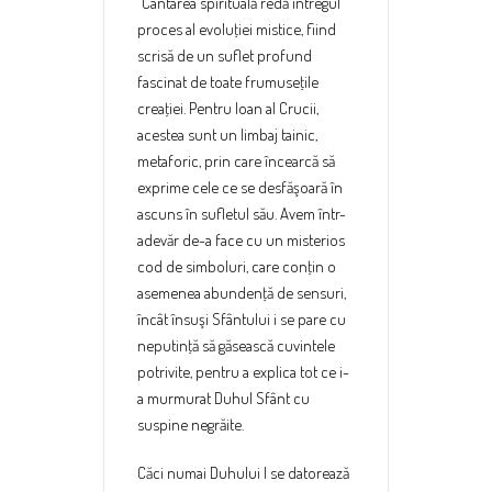
“Cântarea spirituală redă întregul
proces al evoluţiei mistice, fiind
scrisă de un suflet profund
fascinat de toate frumuseţile
creaţiei. Pentru Ioan al Crucii,
acestea sunt un limbaj tainic,
metaforic, prin care încearcă să
exprime cele ce se desfăşoară în
ascuns în sufletul său. Avem într-
adevăr de-a face cu un misterios
cod de simboluri, care conţin o
asemenea abundenţă de sensuri,
încât însuşi Sfântului i se pare cu
neputinţă să găsească cuvintele
potrivite, pentru a explica tot ce i-
a murmurat Duhul Sfânt cu
suspine negrăite.
Căci numai Duhului I se datorează