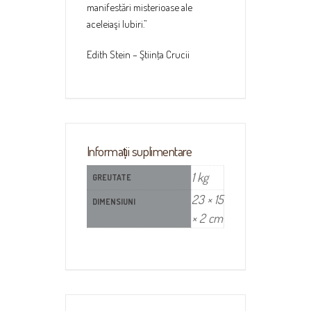
manifestări misterioase ale
aceleiaşi Iubiri.”
Edith Stein – Ştiinţa Crucii
Informații suplimentare
1 kg
GREUTATE
23 × 15
DIMENSIUNI
× 2 cm