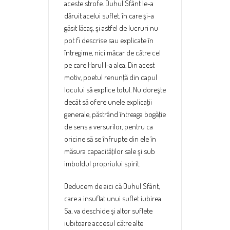
aceste strofe. Duhul Sfânt le-a
dăruit acelui suflet, în care şi-a
găsit lăcaş, şi astfel de lucruri nu
pot fi descrise sau explicate în
întregime, nici măcar de către cel
pe care Harul l-a alea. Din acest
motiv, poetul renunţă din capul
locului să explice totul. Nu doreşte
decât să ofere unele explicaţii
generale, păstrând întreaga bogăţie
de sens a versurilor, pentru ca
oricine să se înfrupte din ele în
măsura capacităţilor sale şi sub
imboldul propriului spirit.
Deducem de aici că Duhul Sfânt,
care a insuflat unui suflet iubirea
Sa, va deschide şi altor suflete
iubitoare accesul către alte