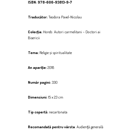
ISBN:
978-606-93813-9-7
Traducător:
Teodora Pavel-Nicolau
Colecția:
Horeb: Autori carmelitani – Doctori ai
Bisericii
Tema:
Religie și spiritualitate
An apariție:
2018
Număr pagini:
330
Dimensiuni:
15 x 23 cm
Tip copertă:
necartonata
Recomandată pentru vârsta
:
Audiență generală