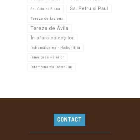
Ss. Petru și Paul
Ss. Ctin si Elena
Tereza de Lisieux
Tereza de Ávila
În afara colecţiilor
Îndrumătoarea - Hodighitria
Înmulțirea Pâinilor
Întâmpinarea Domnului
CONTACT