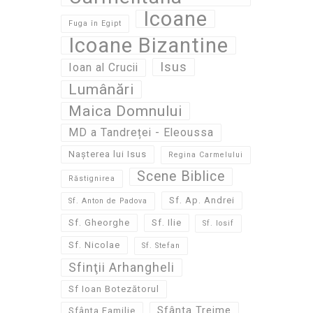
Icoane
Fuga în Egipt
Icoane Bizantine
Isus
Ioan al Crucii
Lumânări
Maica Domnului
MD a Tandreței - Eleoussa
Nașterea lui Isus
Regina Carmelului
Scene Biblice
Răstignirea
Sf. Ap. Andrei
Sf. Anton de Padova
Sf. Gheorghe
Sf. Ilie
Sf. Iosif
Sf. Nicolae
Sf. Stefan
Sfinţii Arhangheli
Sf Ioan Botezătorul
Sfânta Treime
Sfânta Familie