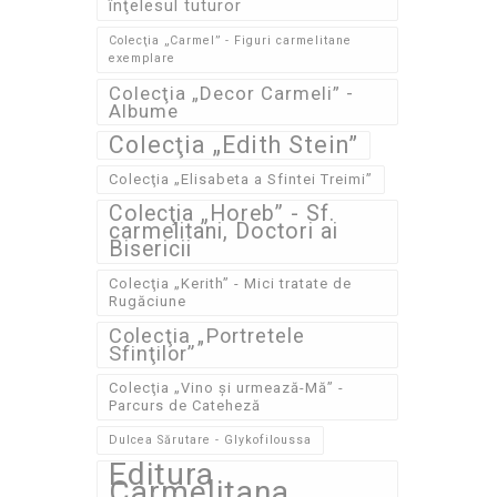
înţelesul tuturor
Colecţia „Carmel” - Figuri carmelitane
exemplare
Colecţia „Decor Carmeli” -
Albume
Colecţia „Edith Stein”
Colecţia „Elisabeta a Sfintei Treimi”
Colecţia „Horeb” - Sf.
carmelitani, Doctori ai
Bisericii
Colecţia „Kerith” - Mici tratate de
Rugăciune
Colecţia „Portretele
Sfinţilor”
Colecţia „Vino și urmează-Mă” -
Parcurs de Cateheză
Dulcea Sărutare - Glykofiloussa
Editura
Carmelitana