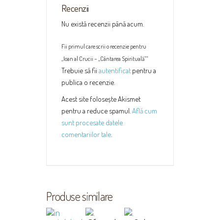
Recenzii
Nu există recenzii până acum.
Fii primul care scrii o recenzie pentru
„Ioan al Crucii – „Cântarea Spirituală””
Trebuie să fii
autentificat
pentru a
publica o recenzie.
Acest site folosește Akismet
pentru a reduce spamul.
Află cum
sunt procesate datele
comentariilor tale
.
Produse similare