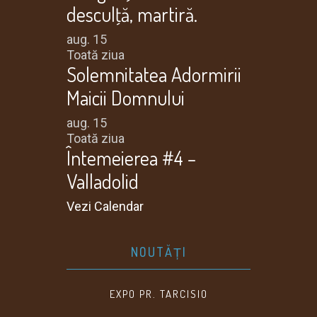
desculţă, martiră.
aug.
15
Toată ziua
Solemnitatea Adormirii
Maicii Domnului
aug.
15
Toată ziua
Întemeierea #4 –
Valladolid
Vezi Calendar
NOUTĂȚI
EXPO PR. TARCISIO