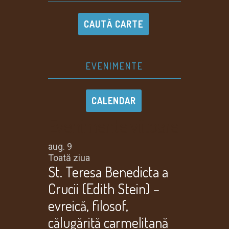
CAUTĂ CARTE
EVENIMENTE
CALENDAR
Evenimente viitoare
aug.
9
Toată ziua
St. Teresa Benedicta a
Crucii (Edith Stein) –
evreică, filosof,
călugăriţă carmelitană