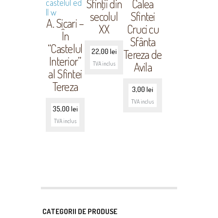
Sfinţii din
Calea
secolul
Sfintei
A. Sicari –
XX
Cruci cu
În
Sfânta
“Castelul
22,00
lei
Tereza de
Interior”
Avila
TVA inclus
al Sfintei
Tereza
3,00
lei
TVA inclus
35,00
lei
TVA inclus
CATEGORII DE PRODUSE