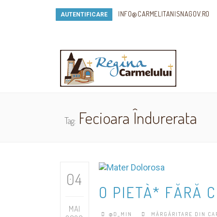
INFO@CARMELITANISNAGOV.RO
AUTENTIFICARE
Fecioara Îndurerata
Tag:
04
O PIETÀ* FĂRĂ 
MAI
@D_MIN
MĂRGĂRITARE DIN CA