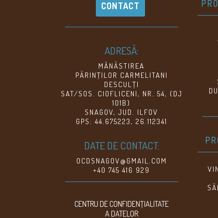
PRO
CONTACT
ADRESĂ:
MÂNĂSTIREA
PĂRINŢILOR CARMELITANI
DESCULŢI
DU
SAT/SOS. CIOFLICENI, NR. 54, (DJ
101B)
SNAGOV, JUD. ILFOV
GPS: 44.675223, 26.112341
PR
DATE DE CONTACT:
OCDSNAGOV@GMAIL.COM
VI
+40 745 416 929
SÂ
CENTRU DE CONFIDENŢIALITATE
A DATELOR