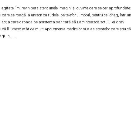
agitate, îmi revin persistent unele imagini și cuvinte care se cer aprofundate:
 care se roagă la unison cu rudele, pe telefonul mobil, pentru cel drag, într-un
Sau soția care o roagă pe asistenta sanitară să-i amintească soțului ei grav
 că îl iubesc atât de mult! Apoi omenia medicilor și a asistentelor care știu că
. În......