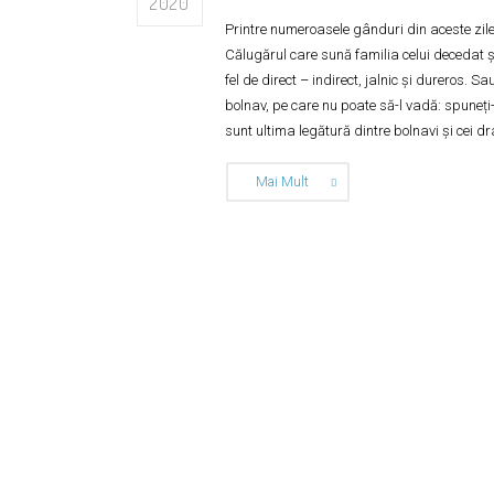
2020
Printre numeroasele gânduri din aceste zile 
Călugărul care sună familia celui decedat și
fel de direct – indirect, jalnic și dureros. 
bolnav, pe care nu poate să-l vadă: spuneți-i
sunt ultima legătură dintre bolnavi și cei dragi
Mai Mult