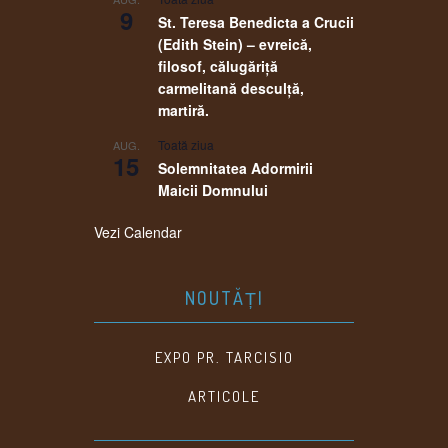
9
St. Teresa Benedicta a Crucii
(Edith Stein) – evreică,
filosof, călugăriţă
carmelitană desculţă,
martiră.
Toată ziua
AUG.
15
Solemnitatea Adormirii
Maicii Domnului
Vezi Calendar
NOUTĂȚI
EXPO PR. TARCISIO
ARTICOLE