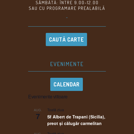
SÂMBĂTĂ: ÎNTRE 9.00-12.00
SAU CU PROGRAMARE PREALABILĂ
^
CAUTĂ CARTE
EVENIMENTE
CALENDAR
Evenimente viitoare
Toată ziua
AUG.
7
Sf Albert de Trapani (Sicilia),
preot și călugăr carmelitan
Toată ziua
AUG.