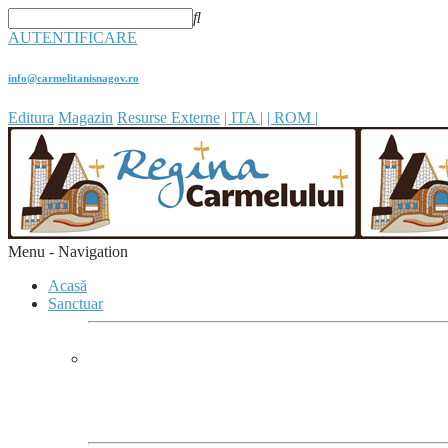
AUTENTIFICARE
info@carmelitanisnagov.ro
Editura
Magazin
Resurse Externe
| ITA |
| ROM |
Menu -
Navigation
Acasă
Sanctuar
SANCTUARUL
În sanctuare, se poate observa
cum Maria îi adună î
(Evangeli Gaudium, 286)