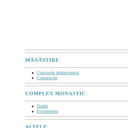
Mânăstirea este
un sacrament comunitar
al acelei tăceri vii,
în care se comunică
Prezența lui Dumnezeu.”
Maurice Zundel
MÂNĂSTIRE
Concepția arhitectonică
Construcția
COMPLEX MONASTIC
Dotări
Evenimente
ALTELE