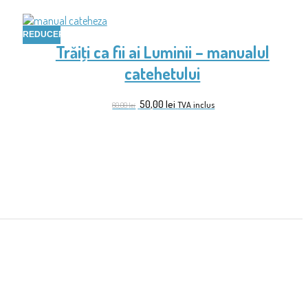
REDUCERI!
Trăiţi ca fii ai Luminii – manualul
catehetului
50,00
lei
TVA inclus
60,00
lei