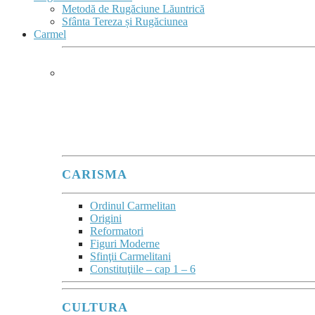
Metodă de Rugăciune Lăuntrică
Sfânta Tereza și Rugăciunea
Carmel
CARMEL
Ard de zel pentru Domnul Dumnezeu Sabaot
”
(1Re 19,10.14)
este deviza lui Ilie înscrisă în blazonul Ordinului.
CARISMA
Ordinul Carmelitan
Origini
Reformatori
Figuri Moderne
Sfinţii Carmelitani
Constituţiile – cap 1 – 6
CULTURA