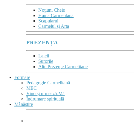
Noţiuni Cheie
Haina Carmelitană
Scapularul
Carmelul și Arta
PREZENȚA
Laicii
Surorile
Alte Prezenţe Carmelitane
Formare
Pedagogie Carmelitană
MEC
Vino și urmează-Mă
Îndrumare spirituală
Mânăstire
MÂNĂSTIRE &
COMPLEX MONASTIC