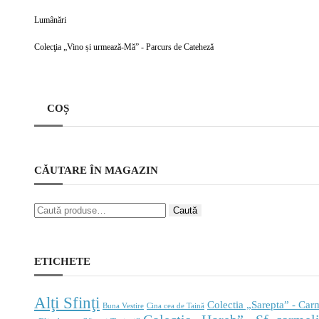
Lumânări
Colecţia „Vino și urmează-Mă” - Parcurs de Cateheză
COȘ
CĂUTARE ÎN MAGAZIN
Caută
ETICHETE
Alţi Sfinţi
Colectia „Sarepta” - Carm
Buna Vestire
Cina cea de Taină