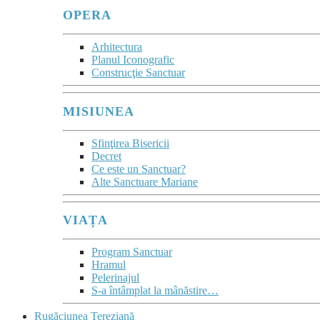
OPERA
Arhitectura
Planul Iconografic
Construcţie Sanctuar
MISIUNEA
Sfinţirea Bisericii
Decret
Ce este un Sanctuar?
Alte Sanctuare Mariane
VIAȚA
Program Sanctuar
Hramul
Pelerinajul
S-a întâmplat la mânăstire…
Rugăciunea Tereziană