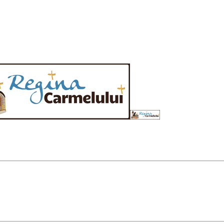
n jurul său pe fiii care, cu atâta trudă, vin ca pelerini pentru a o vedea 