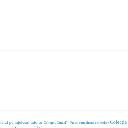
Colecţia
elul pe înţelesul tuturor
Colecţia „Carmel” - Figuri carmelitane exemplare