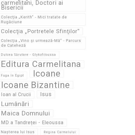
carmelitani, Doctori ai
Bisericii
Colecţia „Kerith” - Mici tratate de
Rugăciune
Colecţia „Portretele Sfinţilor”
Colecţia „Vino și urmează-Mă” - Parcurs
de Cateheză
Dulcea Sărutare - Glykofiloussa
Editura Carmelitana
Icoane
Fuga în Egipt
Icoane Bizantine
Isus
Ioan al Crucii
Lumânări
Maica Domnului
MD a Tandreței - Eleoussa
Nașterea lui Isus
Regina Carmelului