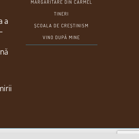
MĂRGĂRITARE DIN CARMEL
TINERI
a a
ȘCOALA DE CREȘTINISM
–
VINO DUPĂ MINE
ană
irii