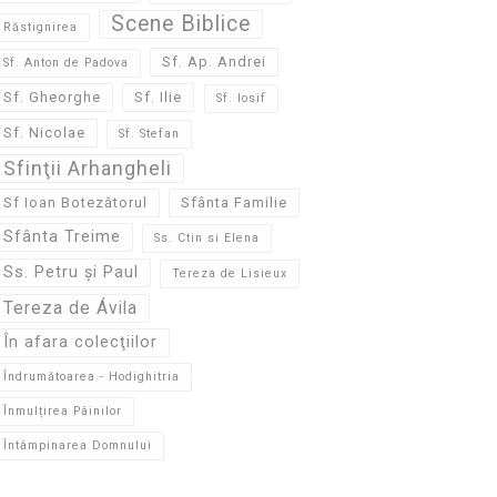
Scene Biblice
Răstignirea
Sf. Ap. Andrei
Sf. Anton de Padova
Sf. Gheorghe
Sf. Ilie
Sf. Iosif
Sf. Nicolae
Sf. Stefan
Sfinţii Arhangheli
Sf Ioan Botezătorul
Sfânta Familie
Sfânta Treime
Ss. Ctin si Elena
Ss. Petru și Paul
Tereza de Lisieux
Tereza de Ávila
În afara colecţiilor
Îndrumătoarea - Hodighitria
Înmulțirea Pâinilor
Întâmpinarea Domnului