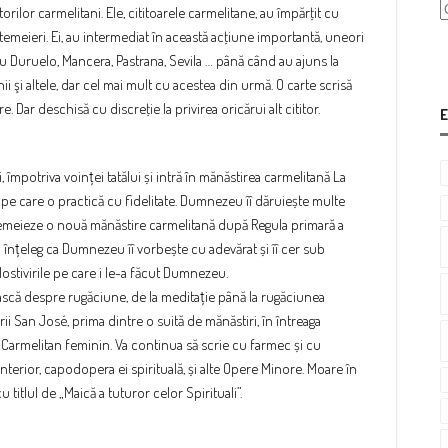
torilor carmelitani. Ele, cititoarele carmelitane, au împărţit cu
temeieri. Ei, au intermediat în această acţiune importantă, uneori
lu Duruelo, Mancera, Pastrana, Sevila … până când au ajuns la
i şi altele, dar cel mai mult cu acestea din urmă. O carte scrisă
. Dar deschisă cu discreţie la privirea oricărui alt cititor.
E
ni, împotriva voinței tatălui și intră în mănăstirea carmelitană La
pe care o practică cu fidelitate. Dumnezeu îî dăruiește multe
întemeieze o nouă mănăstire carmelitană după Regula primară a
 înțeleg ca Dumnezeu îî vorbește cu adevărat și îî cer sub
lostivirile pe care i le-a făcut Dumnezeu.
ască despre rugăciune, de la meditație până la rugăciunea
rii San José, prima dintre o suită de mănăstiri, în întreaga
Carmelitan feminin. Va continua să scrie cu farmec și cu
l interior, capodopera ei spirituală, și alte Opere Minore. Moare în
cu titlul de „Maică a tuturor celor Spirituali”.