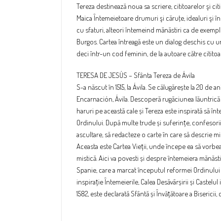
Tereza destinează noua sa scriere, cititoarelor şi citi
Maica Întemeietoare drumuri şi căruţe, idealuri şi în
cu sfaturi, alteori întemeind mănăstiri ca de exemp
Burgos. Cartea întreagă este un dialog deschis cu uni
deci într-un cod feminin, de la autoare către cititoare
TERESA DE JESÚS – Sfânta Tereza de Ávila
S-a născut în 1515, la Ávila. Se călugărește la 20 de a
Encarnación, Ávila. Descoperă rugăciunea lăuntrică 
haruri pe această cale și Tereza este inspirată să 
Ordinului. După multe trude și suferințe, confesorii
ascultare, să redacteze o carte în care să descrie mi
Aceasta este Cartea Vieții, unde începe ea să vorbe
mistică. Aici va povesti și despre întemeiera mănăsti
Spanie, care a marcat începutul reformei Ordinului 
inspirație Întemeierile, Calea Desăvârșirii și Castelu
1582, este declarată Sfântă și Învățătoare a Bisericii, 