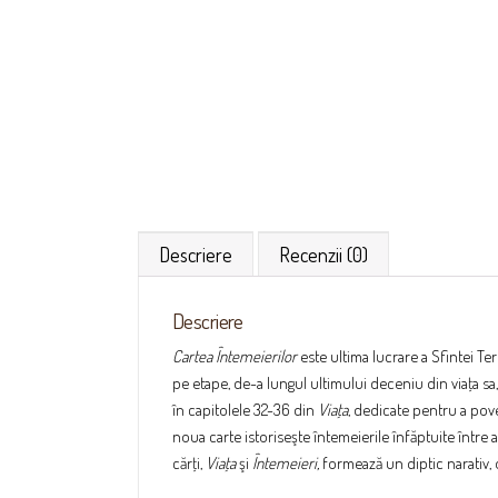
Descriere
Recenzii (0)
Descriere
Cartea Întemeierilor
este ultima lucrare a Sfintei Ter
pe etape, de-a lungul ultimului deceniu din viaţa sa,
în capitolele 32-36 din
Viaţa
, dedicate pentru a pove
noua carte istoriseşte întemeierile înfăptuite între a
cărţi,
Viaţa
şi
Întemeieri,
formează un diptic narativ, 