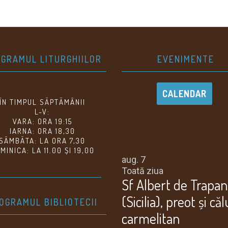
GRAMUL LITURGHIILOR
EVENIMENTE
CALENDAR
ÎN TIMPUL SĂPTĂMÂNII
Evenimente
L-V:
VARA: ORA 19:15
IARNA: ORA 18,30
viitoare
SÂMBĂTA: LA ORA 7,30
MINICA: LA 11.00 ȘI 19,00
aug.
7
Toată ziua
Sf Albert de Trapan
(Sicilia), preot și că
OGRAMUL BIBLIOTECII
carmelitan