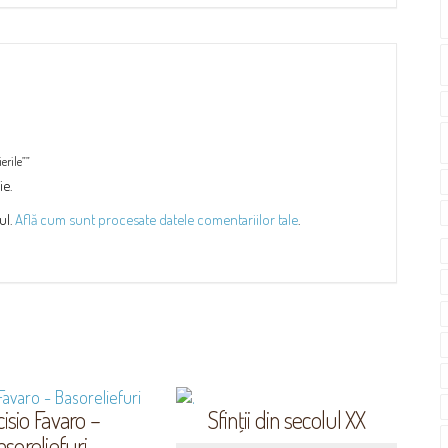
erile””
ie.
ul.
Află cum sunt procesate datele comentariilor tale
.
cisio Favaro –
Sfinţii din secolul XX
asoreliefuri