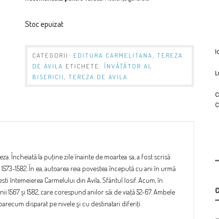
Stoc epuizat
I
CATEGORII:
EDITURA CARMELITANA
,
TEREZA
DE ÁVILA
ETICHETE:
ÎNVĂŢĂTOR AL
L
BISERICII
,
TEREZA DE AVILA
C
C
eza. Încheiată la puţine zile înainte de moartea sa, a fost scrisă
 1573-1582. În ea, autoarea reia povestea începută cu ani în urmă
sti întemeierea Carmelului din Avila, Sfântul Iosif. Acum, în
C
nii 1567 şi 1582, care corespund anilor săi de viaţă 52-67. Ambele
oarecum disparat pe nivele şi cu destinatari diferiţi.