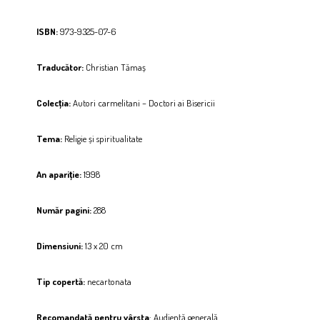
ISBN:
973-9325-07-6
Traducător:
Christian Tămaș
Colecția:
Autori carmelitani – Doctori ai Bisericii
Tema:
Religie și spiritualitate
An apariție:
1998
Număr pagini:
288
Dimensiuni:
13 x 20 cm
Tip copertă:
necartonata
Recomandată pentru vârsta
:
Audienţă generală