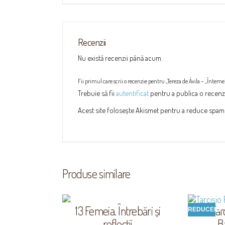
Recenzii
Nu există recenzii până acum.
Fii primul care scrii o recenzie pentru „Tereza de Ávila – „Întemei
Trebuie să fii
autentificat
pentru a publica o recenz
Acest site folosește Akismet pentru a reduce spam
Produse similare
13 Femeia. Întrebări și
Tar
REDUCERI!
reflecţii
B