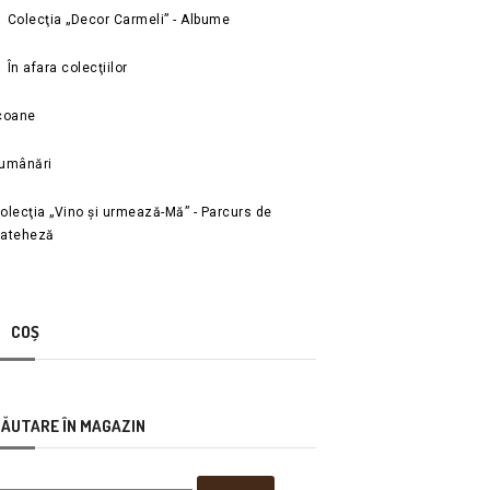
Colecţia „Decor Carmeli” - Albume
În afara colecţiilor
coane
umânări
olecţia „Vino și urmează-Mă” - Parcurs de
ateheză
COȘ
ĂUTARE ÎN MAGAZIN