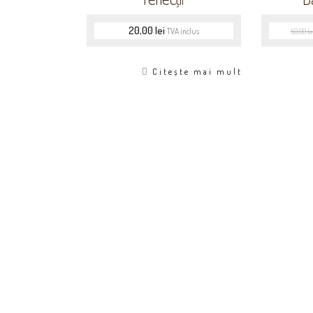
20,00
lei
TVA inclus
50,00
le
Citește mai mult