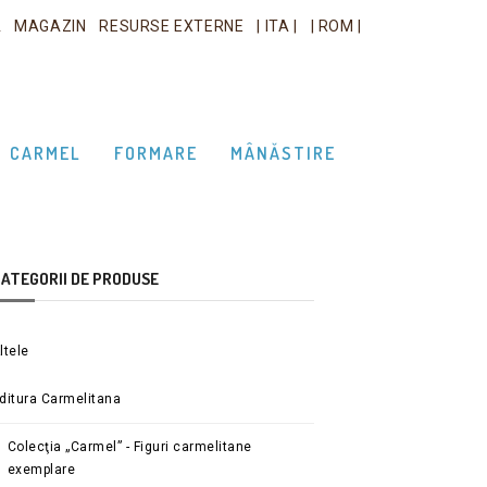
A
MAGAZIN
RESURSE EXTERNE
| ITA |
| ROM |
CARMEL
FORMARE
MÂNĂSTIRE
ATEGORII DE PRODUSE
ltele
ditura Carmelitana
Colecţia „Carmel” - Figuri carmelitane
exemplare