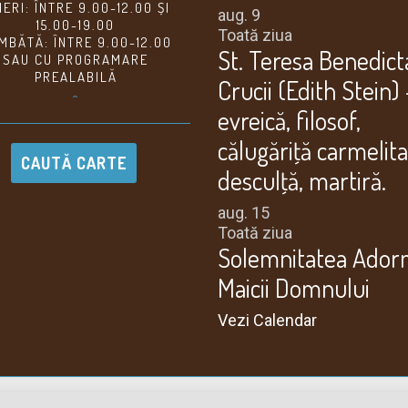
NERI: ÎNTRE 9.00-12.00 ȘI
aug.
9
15.00-19.00
Toată ziua
MBĂTĂ: ÎNTRE 9.00-12.00
St. Teresa Benedict
SAU CU PROGRAMARE
PREALABILĂ
Crucii (Edith Stein) 
^
evreică, filosof,
călugăriţă carmelit
CAUTĂ CARTE
desculţă, martiră.
aug.
15
Toată ziua
Solemnitatea Adorm
Maicii Domnului
Vezi Calendar