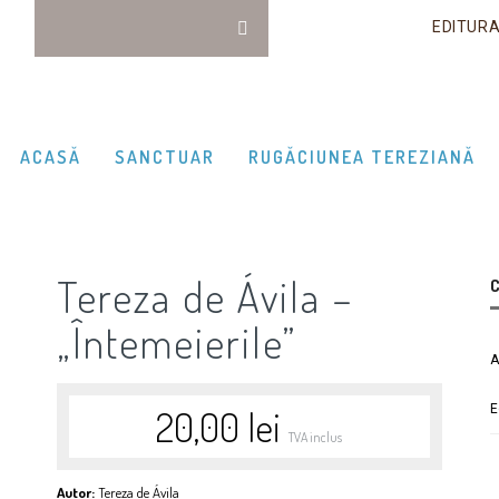
EDITUR
ACASĂ
SANCTUAR
RUGĂCIUNEA TEREZIANĂ
Tereza de Ávila –
C
„Întemeierile”
A
E
20,00
lei
TVA inclus
Autor:
Tereza de Ávila