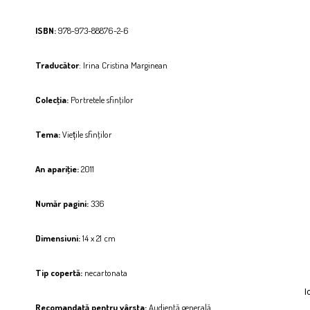
ISBN:
978-973-88876-2-6
Traducător
:
Irina Cristina Marginean
Colecţia:
Portretele sfinţilor
Tema:
Viețile sfinţilor
An apariţie:
2011
Număr pagini:
336
Dimensiuni:
14 x 21 cm
Tip copertă:
necartonata
I
Recomandată pentru vârsta:
Audienţă generală