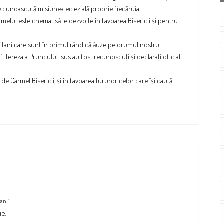
ce cunoascută misiunea eclezială proprie fiecăruia.
rmelul este chemat să le dezvolte în favoarea Bisericii și pentru
elitani care sunt în primul rând călăuze pe drumul nostru
 Sf. Tereza a Pruncului Isus au fost recunoscuţi și declaraţi oficial
 de Carmel Bisericii, și în favoarea tururor celor care își caută
tani”
ie.