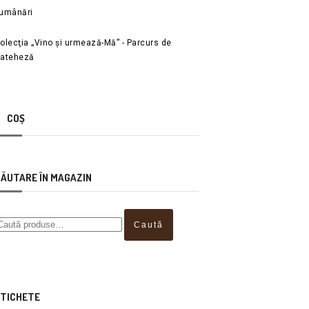
umânări
olecţia „Vino și urmează-Mă” - Parcurs de
ateheză
COȘ
ĂUTARE ÎN MAGAZIN
Caută
TICHETE