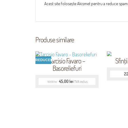
Acest site folosește Akismet pentru a reduce spam
Produse similare
Tarcisio Favaro –
Sfinţi
REDUCERI!
Basoreliefuri
2
45,00
lei
TVA inclus
50,00
lei