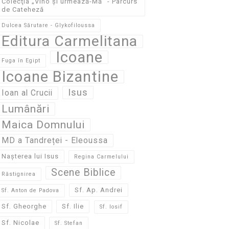
Colecţia „Vino și urmează-Mă” - Parcurs
de Cateheză
Dulcea Sărutare - Glykofiloussa
Editura Carmelitana
Icoane
Fuga în Egipt
Icoane Bizantine
Isus
Ioan al Crucii
Lumânări
Maica Domnului
MD a Tandreței - Eleoussa
Nașterea lui Isus
Regina Carmelului
Scene Biblice
Răstignirea
Sf. Ap. Andrei
Sf. Anton de Padova
Sf. Gheorghe
Sf. Ilie
Sf. Iosif
Sf. Nicolae
Sf. Stefan