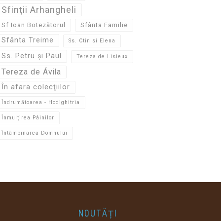
Sfinţii Arhangheli
Sf Ioan Botezătorul
Sfânta Familie
Sfânta Treime
Ss. Ctin si Elena
Ss. Petru și Paul
Tereza de Lisieux
Tereza de Ávila
În afara colecţiilor
Îndrumătoarea - Hodighitria
Înmulțirea Pâinilor
Întâmpinarea Domnului
NOUTĂȚI