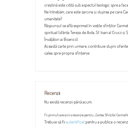
creștină este citită sub aspectul teologic spre a fa
Ne întrebăm, care este sarcina și slujirea pe care Ca
umanitate?
Răspunsul se află exprimat în vieţile sfinților Carm
spiritual (sfânta Tereza de Avila, Sf. Ioan al Crucii și
Învăţători ai Bisericii).
Această carte prin urmare, contribuie slujirii oferite
calea spre propria sfinţenie
Recenzii
Nu există recenzii până acum.
Fii primul care scrii o recenzie pentru „Cartea Sfinţilor Carmeli
Trebuie să fii
autentificat
pentru a publica o recenz