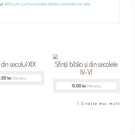
ul.
Află cum sunt procesate datele comentariilor tale
.
i din secolul XIX
Sfinţii biblici și din secolele
IV-VI
2,00
lei
TVA inclus
15,00
lei
TVA inclus
Citește mai mult