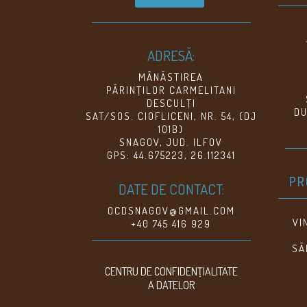
ADRESĂ:
MÂNĂSTIREA
PĂRINŢILOR CARMELITANI
DESCULŢI
DU
SAT/SOS. CIOFLICENI, NR. 54, (DJ
101B)
SNAGOV, JUD. ILFOV
GPS: 44.675223, 26.112341
PR
DATE DE CONTACT:
OCDSNAGOV@GMAIL.COM
VI
+40 745 416 929
SÂ
CENTRU DE CONFIDENŢIALITATE
A DATELOR