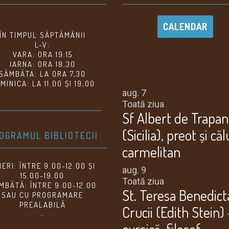
CALENDAR
ÎN TIMPUL SĂPTĂMÂNII
Evenimente
L-V:
VARA: ORA 19:15
IARNA: ORA 18,30
viitoare
SÂMBĂTA: LA ORA 7,30
MINICA: LA 11.00 ȘI 19,00
aug.
7
Toată ziua
Sf Albert de Trapan
(Sicilia), preot și că
OGRAMUL BIBLIOTECII
carmelitan
NERI: ÎNTRE 9.00-12.00 ȘI
aug.
9
15.00-19.00
Toată ziua
MBĂTĂ: ÎNTRE 9.00-12.00
St. Teresa Benedict
SAU CU PROGRAMARE
PREALABILĂ
Crucii (Edith Stein) 
^