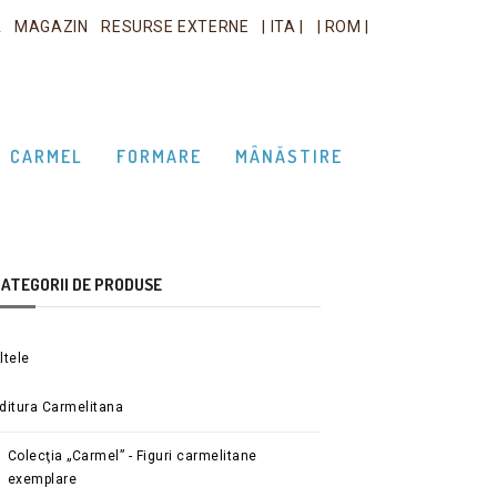
A
MAGAZIN
RESURSE EXTERNE
| ITA |
| ROM |
CARMEL
FORMARE
MÂNĂSTIRE
ATEGORII DE PRODUSE
ltele
ditura Carmelitana
Colecţia „Carmel” - Figuri carmelitane
exemplare