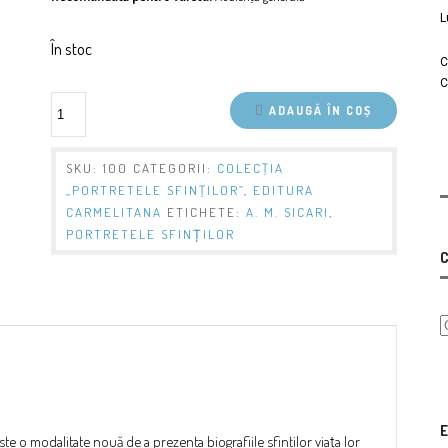
L
În stoc
C
C
ADAUGĂ ÎN COȘ
SKU:
100
CATEGORII:
COLECŢIA
„PORTRETELE SFINŢILOR”
,
EDITURA
CARMELITANA
ETICHETE:
A. M. SICARI
,
PORTRETELE SFINȚILOR
C
E
este o modalitate nouă de a prezenta biografiile sfinţilor viața lor