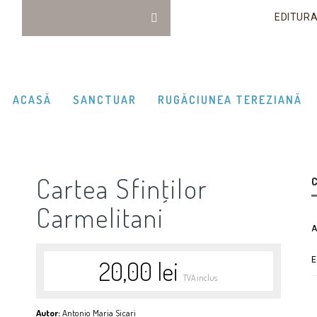
EDITUR
ACASĂ
SANCTUAR
RUGĂCIUNEA TEREZIANĂ
Cartea Sfinţilor
C
Carmelitani
A
E
20,00
lei
TVA inclus
Autor:
Antonio Maria Sicari