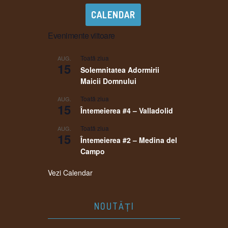
CALENDAR
Evenimente viitoare
Toată ziua
AUG.
15
Solemnitatea Adormirii
Maicii Domnului
Toată ziua
AUG.
15
Întemeierea #4 – Valladolid
Toată ziua
AUG.
15
Întemeierea #2 – Medina del
Campo
Vezi Calendar
NOUTĂȚI