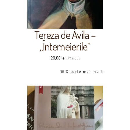
Tereza de Ávila –
„Întemeierile”
20,00
lei
TVA inclus
Citește mai mult