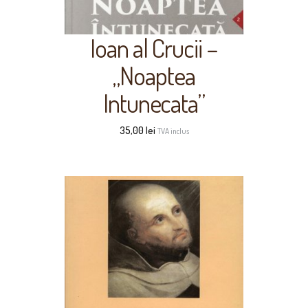
Ioan al Crucii –
„Noaptea
Intunecata”
35,00
lei
TVA inclus