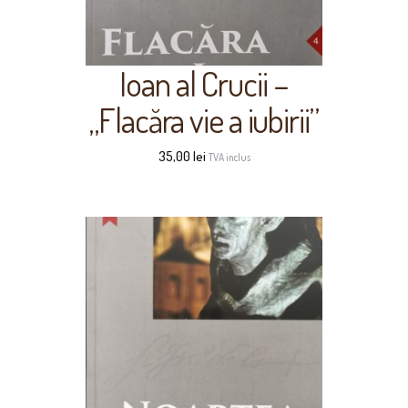
Ioan al Crucii –
„Flacăra vie a iubirii”
35,00
lei
TVA inclus