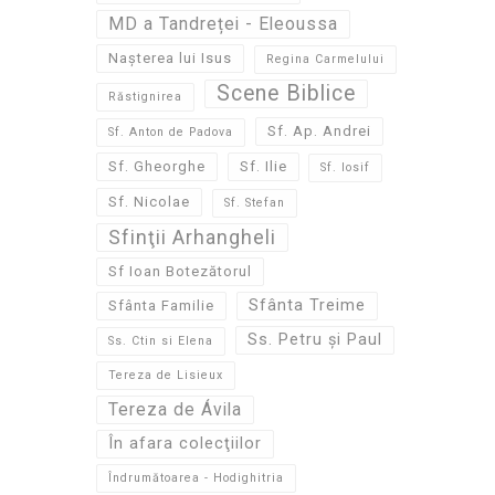
MD a Tandreței - Eleoussa
Nașterea lui Isus
Regina Carmelului
Scene Biblice
Răstignirea
Sf. Ap. Andrei
Sf. Anton de Padova
Sf. Gheorghe
Sf. Ilie
Sf. Iosif
Sf. Nicolae
Sf. Stefan
Sfinţii Arhangheli
Sf Ioan Botezătorul
Sfânta Treime
Sfânta Familie
Ss. Petru și Paul
Ss. Ctin si Elena
Tereza de Lisieux
Tereza de Ávila
În afara colecţiilor
Îndrumătoarea - Hodighitria