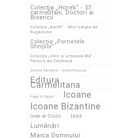
Colecţia „Horeb” - Sf.
carmelitani, Doctori ai
Bisericii
Colecţia „Kerith” - Mici tratate de
Rugăciune
Colecţia „Portretele
Sfinţilor”
Colecţia „Vino și urmează-Mă” -
Parcurs de Cateheză
Dulcea Sărutare - Glykofiloussa
Editura
Carmelitana
Icoane
Fuga în Egipt
Icoane Bizantine
Isus
Ioan al Crucii
Lumânări
Maica Domnului