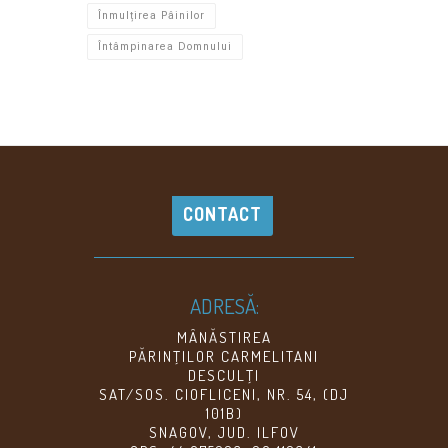
Înmulțirea Pâinilor
Întâmpinarea Domnului
CONTACT
ADRESĂ:
MÂNĂSTIREA
PĂRINŢILOR CARMELITANI
DESCULŢI
SAT/SOS. CIOFLICENI, NR. 54, (DJ
101B)
SNAGOV, JUD. ILFOV