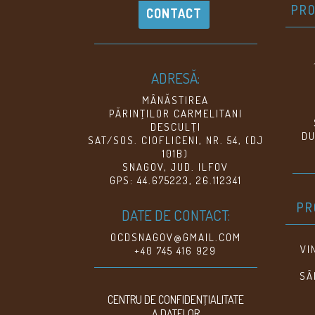
PRO
CONTACT
ADRESĂ:
MÂNĂSTIREA
PĂRINŢILOR CARMELITANI
DESCULŢI
DU
SAT/SOS. CIOFLICENI, NR. 54, (DJ
101B)
SNAGOV, JUD. ILFOV
GPS: 44.675223, 26.112341
PR
DATE DE CONTACT:
OCDSNAGOV@GMAIL.COM
VI
+40 745 416 929
SÂ
CENTRU DE CONFIDENŢIALITATE
A DATELOR