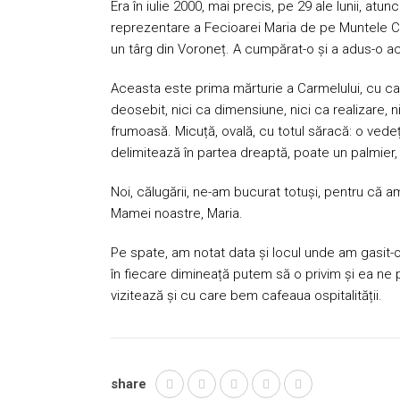
Era în iulie 2000, mai precis, pe 29 ale lunii, atun
reprezentare a Fecioarei Maria de pe Muntele Car
un târg din Voroneț. A cumpărat-o și a adus-o a
Aceasta este prima mărturie a Carmelului, cu car
deosebit, nici ca dimensiune, nici ca realizare, n
frumoasă. Micuță, ovală, cu totul săracă: o vede
delimitează în partea dreaptă, poate un palmier,
Noi, călugării, ne-am bucurat totuși, pentru că 
Mamei noastre, Maria.
Pe spate, am notat data și locul unde am gasit-o 
în fiecare dimineață putem să o privim și ea ne
vizitează și cu care bem cafeaua ospitalității.
share