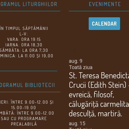
GRAMUL LITURGHIILOR
EVENIMENTE
CALENDAR
ÎN TIMPUL SĂPTĂMÂNII
Evenimente
L-V:
VARA: ORA 19:15
IARNA: ORA 18,30
viitoare
SÂMBĂTA: LA ORA 7,30
MINICA: LA 11.00 ȘI 19,00
aug.
9
Toată ziua
St. Teresa Benedict
Crucii (Edith Stein) 
OGRAMUL BIBLIOTECII
evreică, filosof,
călugăriţă carmelit
NERI: ÎNTRE 9.00-12.00 ȘI
15.00-19.00
desculţă, martiră.
MBĂTĂ: ÎNTRE 9.00-12.00
SAU CU PROGRAMARE
aug.
15
PREALABILĂ