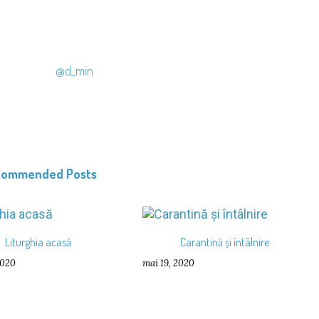
@d_min
commended Posts
Liturghia acasă
Carantină și întâlnire
2020
mai 19, 2020