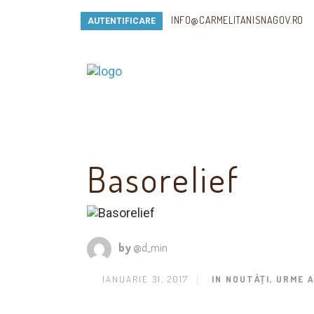
INFO@CARMELITANISNAGOV.RO
AUTENTIFICARE
Basorelief
by
@d_min
IANUARIE 31, 2017
IN
NOUTĂŢI
,
URME A