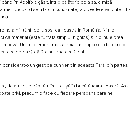
ci când Pr. Adolfo a găsit, într-o călătorie de-a sa, o mică
mel, pe când se uita din curiozitate, la obiectele vândute într-
casă.
e ne-am întâlnit de la sosirea noastră în România. Nimic
ici ca material (este turnată simplu, în ghips) și nici nu e prea…
ți în poză. Unicul element mai special: un copac ciudat care o
 care sugerează că Ordinul vine din Orient.
am considerat-o un gest de bun venit în această Țară, din partea
și, de atunci, o păstrăm într-o nișă în bucătărioara noastră. Așa,
 poate privi, precum o face cu fiecare persoană care ne