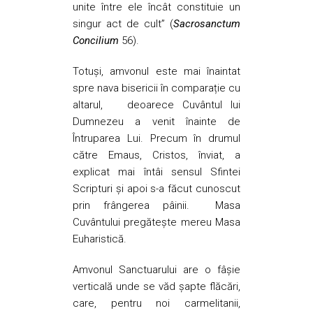
unite între ele încât constituie un
singur act de cult” (
Sacrosanctum
Concilium
56).
Totuşi, amvonul este mai înaintat
spre nava bisericii în comparație cu
altarul, deoarece Cuvântul lui
Dumnezeu a venit înainte de
Întruparea Lui. Precum în drumul
către Emaus, Cristos, înviat, a
explicat mai întâi sensul Sfintei
Scripturi şi apoi s-a făcut cunoscut
prin frângerea pâinii. Masa
Cuvântului pregăteşte mereu Masa
Euharistică.
Amvonul Sanctuarului are o fâşie
verticală unde se văd şapte flăcări,
care, pentru noi carmelitanii,