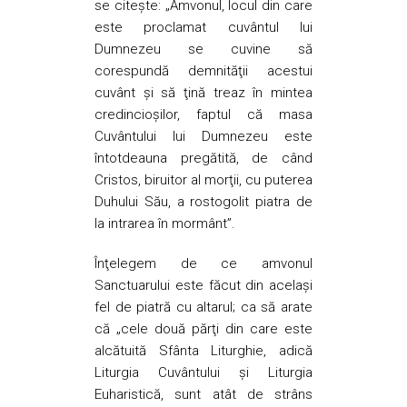
se citește: „Amvonul, locul din care
este proclamat cuvântul lui
Dumnezeu se cuvine să
corespundă demnităţii acestui
cuvânt şi să ţină treaz în mintea
credincioşilor, faptul că masa
Cuvântului lui Dumnezeu este
întotdeauna pregătită, de când
Cristos, biruitor al morţii, cu puterea
Duhului Său, a rostogolit piatra de
la intrarea în mormânt”.
Înţelegem de ce amvonul
Sanctuarului este făcut din acelaşi
fel de piatră cu altarul; ca să arate
că „cele două părţi din care este
alcătuită Sfânta Liturghie, adică
Liturgia Cuvântului şi Liturgia
Euharistică, sunt atât de strâns