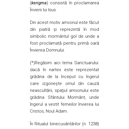
(
kerigma
) consistă în proclamarea
Învierii lui Isus.
Din acest motiv amvonul este făcut
din piatră şi reprezintă în mod
simbolic mormântul gol de unde a
fost proclamată pentru primă oară
Învierea Domnului.
(*)Regăsim aici tema Sanctuarului:
dacă în nartex este reprezentat
grădina de la început cu îngerul
care izgonește omul din cauză
neascultării, spaţiul amvonului este
grădina Sfântului Mormânt, unde
îngerul a vestit femeilor învierea lui
Cristos, Noul Adam.
În Ritualul binecuvântărilor (n. 1238)