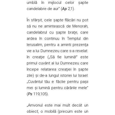
umblă în mijlocul celor şapte
candelabre de aur” (
Ap
2,1).
În sfârşit, cele șapte flăcări nu pot
să nu ne amintească de Menorah,
candelabrul cu șapte braţe, care
ardea în continuu în Templul din
Ierusalim, pentru a aminti prezenţa
vie a lui Dumnezeu care s-a revelat
în creaţie („Să fie lumină!” este
primul cuvânt al lui Dumnezeu care
începe relatarea creaţiei în șapte
zile) şi de-a lungul istoriei lui Israel:
„Cuvântul tău e făclie pentru paşii
mei şi lumină pentru cărările mele”
(
Ps
119,105).
„Amvonul este mai mult decât un
obiect, o mobilă (precum este un