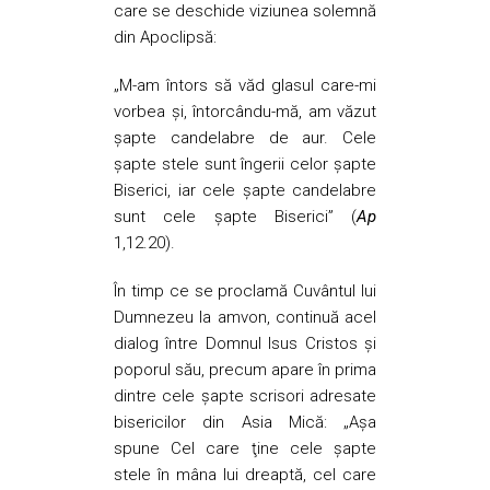
care se deschide viziunea solemnă
din Apoclipsă:
„M-am întors să văd glasul care-mi
vorbea şi, întorcându-mă, am văzut
şapte candelabre de aur. Cele
şapte stele sunt îngerii celor şapte
Biserici, iar cele şapte candelabre
sunt cele şapte Biserici” (
Ap
1,12.20).
În timp ce se proclamă Cuvântul lui
Dumnezeu la amvon, continuă acel
dialog între Domnul Isus Cristos şi
poporul său, precum apare în prima
dintre cele şapte scrisori adresate
bisericilor din Asia Mică: „Aşa
spune Cel care ţine cele şapte
stele în mâna lui dreaptă, cel care