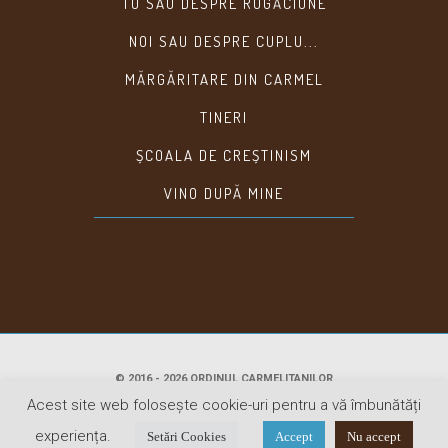
TU SAU DESPRE RUGĂCIUNE
NOI SAU DESPRE CUPLU...
MĂRGĂRITARE DIN CARMEL
TINERI
ȘCOALA DE CREȘTINISM
VINO DUPĂ MINE
© 2016 - 2026 ORDINUL CARMELITANILOR
Acest site web folosește cookie-uri pentru a vă îmbunătăți
DESCULŢI, SNAGOV
experiența.
Setări Cookies
Accept
Nu accept