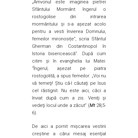
„Amvonul este imaginea pietrei
Sfântului Mormânt: îngerul o
rostogolise din intrarea
mormântului şi s-a aşezat acolo
pentru a vesti învierea Domnului,
femeilor mironosițe”, scria Sfântul
Gherman din Costantinopol în
Istoria bisericească”. După cum
citim și în evanghelia lui Matei:
“Îngerul, aşezat pe piatra
rostogolită, a spus femeilor: „Voi nu
vă temeţi! Ştiu că-l căutaţi pe Isus
cel răstignit. Nu este aici, căci a
înviat după cum a zis. Veniţi şi
vedeţi locul unde a zăcut” (
Mt
28,5-
6).
De aici a pornit mişcarea vestirii
creştine a cărui mesaj esenţial