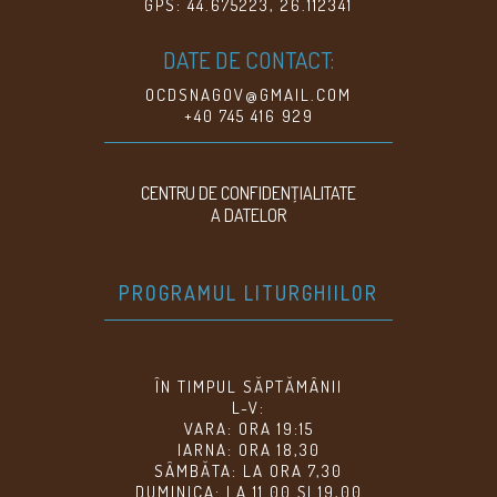
GPS: 44.675223, 26.112341
DATE DE CONTACT:
OCDSNAGOV@GMAIL.COM
+40 745 416 929
CENTRU DE CONFIDENŢIALITATE
A DATELOR
PROGRAMUL LITURGHIILOR
ÎN TIMPUL SĂPTĂMÂNII
L-V:
VARA: ORA 19:15
IARNA: ORA 18,30
SÂMBĂTA: LA ORA 7,30
DUMINICA: LA 11.00 ȘI 19,00