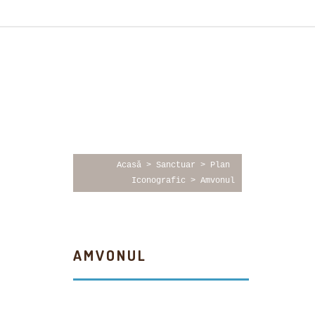
Acasă
 > Sanctuar > 
Plan 
Iconografic
 > 
Amvonul
AMVONUL