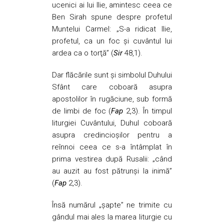
ucenici ai lui Ilie, amintesc ceea ce
Ben Sirah spune despre profetul
Muntelui Carmel: „S-a ridicat Ilie,
profetul, ca un foc şi cuvântul lui
ardea ca o torţă” (
Sir
48,1).
Dar flăcările sunt şi simbolul Duhului
Sfânt care coboară asupra
apostolilor în rugăciune, sub formă
de limbi de foc (
Fap
2,3). În timpul
liturgiei Cuvântului, Duhul coboară
asupra credincioşilor pentru a
reînnoi ceea ce s-a întâmplat în
prima vestirea după Rusalii: „când
au auzit au fost pătrunşi la inimă”
(
Fap
2,3).
Însă numărul „șapte” ne trimite cu
gândul mai ales la marea liturgie cu