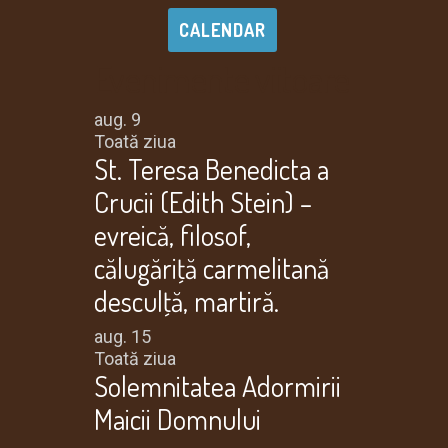
CALENDAR
Evenimente viitoare
aug.
9
Toată ziua
St. Teresa Benedicta a
Crucii (Edith Stein) –
evreică, filosof,
călugăriţă carmelitană
desculţă, martiră.
aug.
15
Toată ziua
Solemnitatea Adormirii
Maicii Domnului