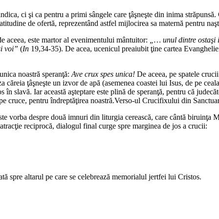
dica, ci şi ca pentru a primi sângele care ţâşneşte din inima străpunsă. C
o atitudine de ofertă, reprezentând astfel mijlocirea sa maternă pentru na
 de aceea, este martor al evenimentului mântuitor:
„… unul dintre ostaşi i
i voi”
(
In
19,34-35). De acea, ucenicul preaiubit ţine cartea Evangheliei
unica noastră speranţă:
Ave crux spes unica!
De aceea, pe spatele crucii
baza căreia ţâşneşte un izvor de apă (asemenea coastei lui Isus, de pe ceala
 în slavă. Iar această aşteptare este plină de speranţă, pentru că judecăto
pe cruce, pentru îndreptăţirea noastră.
Verso-ul Crucifixului din Sanctua
Este vorba despre două imnuri din liturgia cerească, care cântă biruinţa M
tracţie reciprocă, dialogul final curge spre marginea de jos a crucii:
tată spre altarul pe care se celebrează memorialul jertfei lui Cristos.