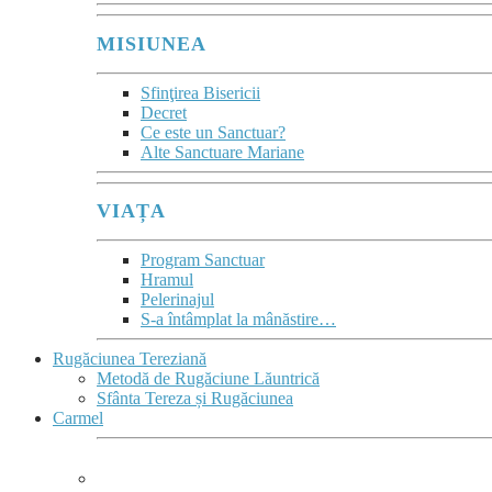
MISIUNEA
Sfinţirea Bisericii
Decret
Ce este un Sanctuar?
Alte Sanctuare Mariane
VIAȚA
Program Sanctuar
Hramul
Pelerinajul
S-a întâmplat la mânăstire…
Rugăciunea Tereziană
Metodă de Rugăciune Lăuntrică
Sfânta Tereza și Rugăciunea
Carmel
CARMEL