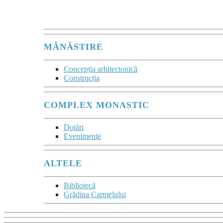
Maurice Zundel
MÂNĂSTIRE
Concepția arhitectonică
Construcția
COMPLEX MONASTIC
Dotări
Evenimente
ALTELE
Bibliotecă
Grădina Carmelului