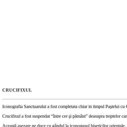
CRUCIFIXUL
Iconografia Sanctuarului a fost completata chiar in timpul Paştelui cu Cr
Crucifixul a fost suspendat “între cer şi pământ” deasupra treptelor car
Această aşezare ne duce cu gândul la iconostasul bisericilor orientale,