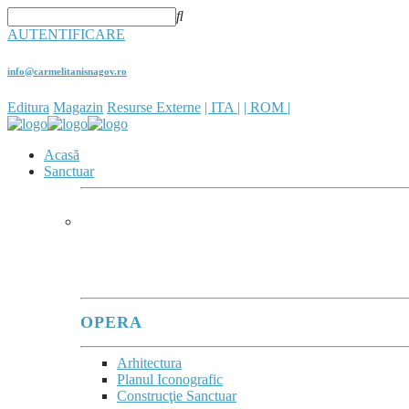
AUTENTIFICARE
info@carmelitanisnagov.ro
Editura
Magazin
Resurse Externe
| ITA |
| ROM |
Acasă
Sanctuar
SANCTUARUL
În sanctuare, se poate observa
cum Maria îi adună î
(Evangeli Gaudium, 286)
OPERA
Arhitectura
Planul Iconografic
Construcţie Sanctuar